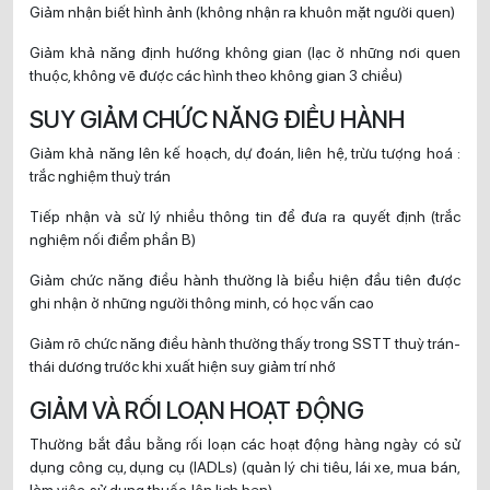
Giảm nhận biết hình ảnh (không nhận ra khuôn mặt người quen)
Giảm khả năng định hướng không gian (lạc ở những nơi quen
thuộc, không vẽ được các hình theo không gian 3 chiều)
SUY GIẢM CHỨC NĂNG ĐIỀU HÀNH
Giảm khả năng lên kế hoạch, dự đoán, liên hệ, trừu tượng hoá :
trắc nghiệm thuỳ trán
Tiếp nhận và sử lý nhiều thông tin để đưa ra quyết định (trắc
nghiệm nối điểm phần B)
Giảm chức năng điều hành thường là biểu hiện đầu tiên được
ghi nhận ở những người thông minh, có học vấn cao
Giảm rõ chức năng điều hành thường thấy trong SSTT thuỳ trán-
thái dương trước khi xuất hiện suy giảm trí nhớ
GIẢM VÀ RỐI LOẠN HOẠT ĐỘNG
Thường bắt đầu bằng rối loạn các hoạt động hàng ngày có sử
dụng công cụ, dụng cụ (IADLs) (quản lý chi tiêu, lái xe, mua bán,
làm việc, sử dụng thuốc, lên lịch hẹn)