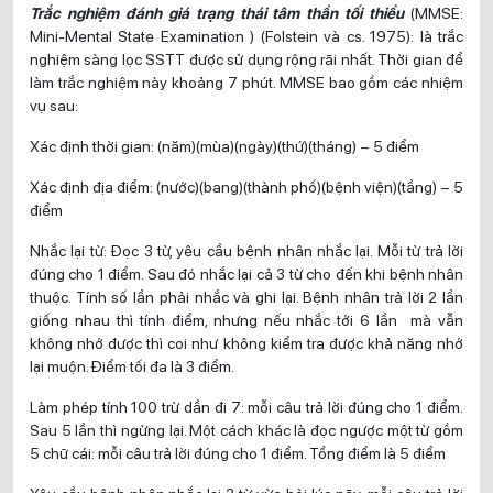
Trắc nghiệm đánh giá trạng thái tâm thần tối thiểu
(MMSE:
Mini-Mental State Examination ) (Folstein và cs. 1975): là trắc
nghiệm sàng lọc SSTT được sử dụng rộng rãi nhất. Thời gian để
làm trắc nghiệm này khoảng 7 phút. MMSE bao gồm các nhiệm
vụ sau:
Xác định thời gian: (năm)(mùa)(ngày)(thứ)(tháng) – 5 điểm
Xác định địa điểm: (nước)(bang)(thành phố)(bệnh viện)(tầng) – 5
điểm
Nhắc lại từ: Đọc 3 từ, yêu cầu bệnh nhân nhắc lại. Mỗi từ trả lời
đúng cho 1 điểm. Sau đó nhắc lại cả 3 từ cho đến khi bệnh nhân
thuộc. Tính số lần phải nhắc và ghi lại. Bệnh nhân trả lời 2 lần
giống nhau thì tính điểm, nhưng nếu nhắc tới 6 lần mà vẫn
không nhớ được thì coi như không kiểm tra được khả năng nhớ
lại muộn. Điểm tối đa là 3 điểm.
Làm phép tính 100 trừ dần đi 7: mỗi câu trả lời đúng cho 1 điểm.
Sau 5 lần thì ngừng lại. Một cách khác là đọc ngược một từ gồm
5 chữ cái: mỗi câu trả lời đúng cho 1 điểm. Tổng điểm là 5 điểm