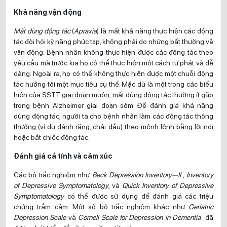
Khả năng vận động
Mất dùng động tác
(
Apraxia
) là mất khả năng thực hiện các động
tác đòi hỏi kỹ năng phức tạp, không phải do những bất thường về
vận động. Bệnh nhân không thực hiện được các động tác theo
yêu cầu mà trước kia họ có thể thực hiện một cách tự phát và dễ
dàng. Ngoài ra, họ có thể không thực hiện được một chuỗi động
tác hướng tới một mục tiêu cụ thể. Mặc dù là một trong các biểu
hiện của SSTT giai đoạn muộn, mất dùng động tác thường ít gặp
trong bệnh Alzheimer giai đoạn sớm. Để đánh giá khả năng
dùng động tác, người ta cho bệnh nhân làm các động tác thông
thường (ví dụ đánh răng, chải đầu) theo mệnh lệnh bằng lời nói
hoặc bắt chiếc động tác.
Đánh giá cá tính và cảm xúc
Các bộ trắc nghiệm như
Beck Depression Inventory—II
,
Inventory
of Depressive Symptomatology
, và
Quick Inventory of Depressive
Symptomatology
có thể được sử dụng để đánh giá các triệu
chứng trầm cảm. Một số bộ trắc nghiệm khác như
Geriatric
Depression Scale
và
Cornell Scale for Depression in Dementia
đã