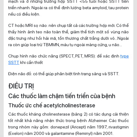
mạch và ở những trường hợp SSTT <55 tuổi hoặc SSTT tiến
triển nhanh. Ngoài ra có thể định lượng beta amyloid, tau protein
nếu có điều kiện.
CT hoặc MRI sọ não: nên chụp tất cả các trường hợp mới. Có thể
thấy hình ảnh teo não toàn thể, giảm thể tích một số vùng não
đặc trưng như hồi hải mã, tổn thương chất trắng dưới vỏ…Ngoài
ra còn giúp loại trừ TBMMN, máu tụ ngoài màng cứng, u não…
Chụp hình não chức năng (SPECT, PET, MRS): để xác định
type
SSTT
khi cần thiết
Điện não đồ: có thể giúp phân biệt tình trạng sảng và SSTT.
ĐIỀU TRỊ
Các thuốc làm chậm tiến triển của bệnh
Thuốc ức chế acetylcholinesterase
Các thuốc kháng cholinesterase (bảng 2) có tác dụng cải thiện
tốt nhất khả năng nhận thức trong bệnh Alzheimer. Các thuốc
trong nhóm này gồm: donepezil (Aricept) năm 1997, rivastigmin
(Exelon) năm 2000 và galantamine (Reminyl) năm 2001.