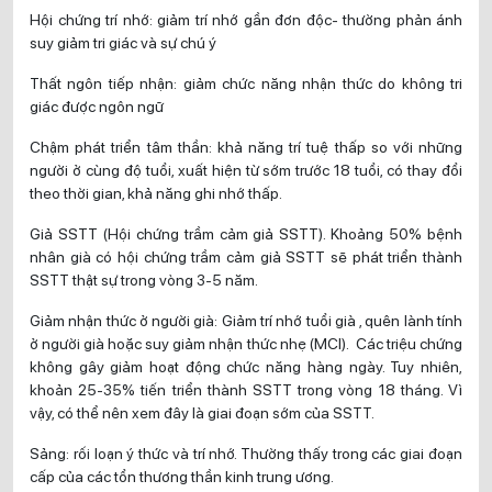
Hội chứng trí nhớ: giảm trí nhớ gần đơn độc- thường phản ánh
suy giảm tri giác và sự chú ý
Thất ngôn tiếp nhận: giảm chức năng nhận thức do không tri
giác được ngôn ngữ
Chậm phát triển tâm thần: khả năng trí tuệ thấp so với những
người ở cùng độ tuổi, xuất hiện từ sớm trước 18 tuổi, có thay đổi
theo thời gian, khả năng ghi nhớ thấp.
Giả SSTT (Hội chứng trầm cảm giả SSTT). Khoảng 50% bệnh
nhân già có hội chứng trầm cảm giả SSTT sẽ phát triển thành
SSTT thật sự trong vòng 3-5 năm.
Giảm nhận thức ở người già: Giảm trí nhớ tuổi già , quên lành tính
ở người già hoặc suy giảm nhận thức nhẹ (MCI). Các triệu chứng
không gây giảm hoạt động chức năng hàng ngày. Tuy nhiên,
khoản 25-35% tiến triển thành SSTT trong vòng 18 tháng. Vì
vậy, có thể nên xem đây là giai đoạn sớm của SSTT.
Sảng: rối loạn ý thức và trí nhớ. Thường thấy trong các giai đoạn
cấp của các tổn thương thần kinh trung ương.