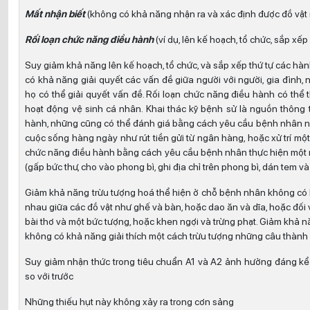
Mất nhận biết
(không có khả năng nhận ra và xác định được đồ vật
Rối loạn chức năng điều hành
(ví dụ, lên kế hoạch, tổ chức, sắp xế
Suy giảm khả năng lên kế hoạch, tổ chức, và sắp xếp thứ tự các h
có khả năng giải quyết các vấn đề giữa người với người, gia đình,
họ có thể giải quyết vấn đề. Rối loạn chức năng điều hành có thể 
hoạt động vệ sinh cá nhân. Khai thác kỹ bệnh sử là nguồn thông 
hành, những cũng có thể đánh giá bằng cách yêu cầu bệnh nhân nó
cuộc sống hàng ngày như rút tiền gửi từ ngân hàng, hoặc xử trí một
chức năng điều hành bằng cách yêu cầu bệnh nhân thực hiện một 
(gấp bức thư, cho vào phong bì, ghi địa chỉ trên phong bì, dán tem v
Giảm khả năng trừu tượng hoá thể hiện ở chỗ bệnh nhân không có 
nhau giữa các đồ vật như ghế và bàn, hoặc dao ăn và dĩa, hoặc đối 
bài thơ và một bức tượng, hoặc khen ngợi và trừng phạt. Giảm khả 
không có khả năng giải thích một cách trừu tượng những câu thành
Suy giảm nhận thức trong tiêu chuẩn A1 và A2 ảnh hưởng đáng kể 
so với trước
Những thiếu hụt này không xảy ra trong cơn sảng