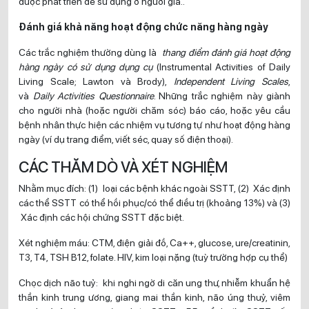
được phát triển để sử dụng ở người già..
Đánh giá khả năng hoạt động chức năng hàng ngày
Các trắc nghiệm thường dùng là
thang điểm đánh giá hoạt động
hàng ngày có sử dụng dụng cụ
(Instrumental Activities of Daily
Living Scale; Lawton và Brody),
Independent Living Scales
,
và
Daily Activities Questionnaire
. Những trắc nghiệm này giành
cho người nhà (hoặc người chăm sóc) báo cáo, hoặc yêu cầu
bệnh nhân thực hiện các nhiệm vụ tương tự như hoạt động hàng
ngày (ví dụ trang điểm, viết séc, quay số điện thoại).
CÁC THĂM DÒ VÀ XÉT NGHIỆM
Nhằm mục đích: (1) loại các bệnh khác ngoài SSTT, (2) Xác định
các thể SSTT có thể hồi phục/có thể điều trị (khoảng 13%) và (3)
Xác định các hội chứng SSTT đặc biệt.
Xét nghiệm máu: CTM, điện giải đồ, Ca++, glucose, ure/creatinin,
T3, T4, TSH B12, folate. HIV, kim loại nặng (tuỳ trường hợp cụ thể)
Chọc dịch não tuỷ: khi nghi ngờ di căn ung thư, nhiễm khuẩn hệ
thần kinh trung ương, giang mai thần kinh, não úng thuỷ, viêm