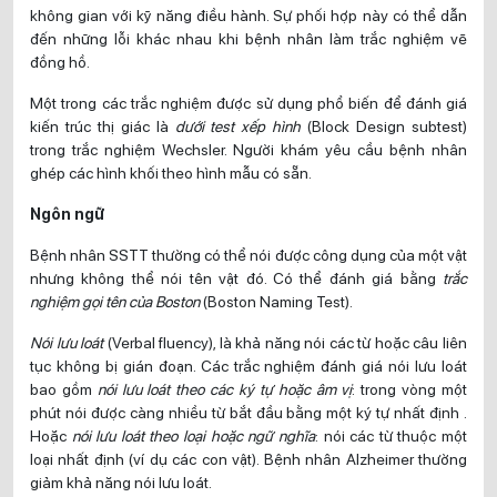
không gian với kỹ năng điều hành. Sự phối hợp này có thể dẫn
đến những lỗi khác nhau khi bệnh nhân làm trắc nghiệm vẽ
đồng hồ.
Một trong các trắc nghiệm được sử dụng phổ biến để đánh giá
kiến trúc thị giác là
dưới test xếp hình
(Block Design subtest)
trong trắc nghiệm Wechsler. Người khám yêu cầu bệnh nhân
ghép các hình khối theo hình mẫu có sẵn.
Ngôn ngữ
Bệnh nhân SSTT thường có thể nói được công dụng của một vật
nhưng không thể nói tên vật đó. Có thể đánh giá bằng
trắc
nghiệm gọi tên của Boston
(Boston Naming Test).
Nói lưu loát
(Verbal fluency), là khả năng nói các từ hoặc câu liên
tục không bị gián đoạn. Các trắc nghiệm đánh giá nói lưu loát
bao gồm
nói lưu loát theo các ký tự hoặc âm vị
: trong vòng một
phút nói được càng nhiều từ bắt đầu bằng một ký tự nhất định .
Hoặc
nói lưu loát theo loại hoặc ngữ nghĩa
: nói các từ thuộc một
loại nhất định (ví dụ các con vật). Bệnh nhân Alzheimer thường
giảm khả năng nói lưu loát.