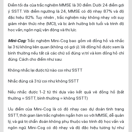
Điểm tối đa của trắc nghiệm MMSE là 30 điểm. Dưới 24 điểm gợi
ý SSTT. Với điểm ngưỡng là 24, MMSE có độ nhạy 87% và độ
đặc hiệu 82%. Tuy nhiên , trắc nghiệm này không nhạy với suy
giảm nhận thức nhẹ (MCI), và bị ảnh hưởng bởi tuổi và trình độ
học vấn, ngôn ngữ, vận động và thị lực.
Mini-Cog:
Trắc nghiệm Mini-Cog bao gồm vẽ đồng hồ và nhắc
lại 3 từ không liên quan (không có gợi ý)..Vẽ đồng hồ được xem là
bình thường nếu tất cả các chữ số đúng vị trí và kim đồng hồ chỉ
đúng. Cách cho điểm như sau:
Không nhắc lại được từ nào coi như SSTT
Nhắc đúng cả 3 từ coi như không SSTT
Nếu nhắc được 1-2 từ thì dựa vào kết quả vẽ đồng hồ (bất
thường = SSTT; bình thường = không SSTT)
Ưu điểm của Mini-Cog là có độ nhạy cao dự đoán tình trạng
SSTT, thời gian làm trắc nghiệm ngắn hơn so với MMSE, dễ quản
lý, và giá trị chẩn đoán không phụ thuộc vào trình độ học vấn và
ngôn ngữ. Mini-Cog có độ nhạy và độ đặc hiệu tương tự như