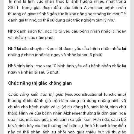
Trí nhớ là lĩnh vực nhận thức bị ảnh hưởng nhiều nhất trong
SSTT. Trong giai đoạn đầu của bệnh Alzheimer, bệnh nhân
thường có giảm trí nhớ gần, tức là khả năng học thông tin mới. Để
đánh giá trí nhớ, có thể sử dụng các trắc nghiệm tâm lý như :
Nhớ danh sách từ : đọc 10 từ yêu cầu bệnh nhân nhắc lại ngay
và nhắc lại sau năm phút.
Nhớ lại câu chuyện : Đọc một đoạn, yêu cầu bệnh nhân nhắc lại
những ý chính (nhắc lại ngay và nhắc lại sau 5 phút)
Nhớ hình ảnh : cho xem 10 hình ảnh, yêu cầu bệnh nhân nhắc lại
ngay và nhắc lại sau 5 phút.
Chức năng thị giác không gian
Chức năng kiến trúc thị giác
(visuoconstructional functioning)
thường được đánh giá trên lâm sàng sử dụng những hình vẽ
chuẩn cho bệnh nhân vẽ lại (ví dụ đồng hồ, hình khối, hình chữ
thập). Hình vẽ của bệnh nhân Alzheimer thường là đơn giản hoá
quá mức, mất các góc, phối cảnh xa gần kém. Hơn nữa, cách bố
trí và trình bày của họ thường thể hiện sự lên kế hoạch kém; điều
này có thể phản ánh sự phối hợp giữa thiếu hụt về thị giác