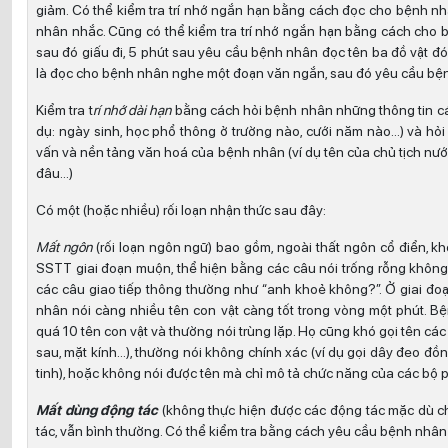
giảm. Có thể kiểm tra trí nhớ ngắn hạn bằng cách đọc cho bệnh n
nhân nhắc. Cũng có thể kiểm tra trí nhớ ngắn hạn bằng cách cho 
sau đó giấu đi, 5 phút sau yêu cầu bệnh nhân đọc tên ba đồ vật đó
là đọc cho bệnh nhân nghe một đoạn văn ngắn, sau đó yêu cầu bệnh
Kiểm tra t
rí nhớ dài hạn
bằng cách hỏi bệnh nhân những thông tin cá
dụ: ngày sinh, học phổ thông ở trường nào, cưới năm nào…) và hỏi
vấn và nền tảng văn hoá của bệnh nhân (ví dụ tên của chủ tịch nước
đâu…)
Có một (hoặc nhiều) rối loạn nhận thức sau đây:
Mất ngôn
(rối loạn ngôn ngữ) bao gồm, ngoài thất ngôn cổ điển, khó
SSTT giai đoạn muộn, thể hiện bằng các câu nói trống rỗng không
các câu giao tiếp thông thường như “anh khoẻ không?”. Ở giai đo
nhân nói càng nhiều tên con vật càng tốt trong vòng một phút. B
quá 10 tên con vật và thường nói trùng lặp. Họ cũng khó gọi tên cá
sau, mặt kính…), thường nói không chính xác (ví dụ gọi dây đeo đồng
tinh), hoặc không nói được tên mà chỉ mô tả chức năng của các bộ phậ
Mất dùng động tác
(không thực hiện được các động tác mặc dù c
tác, vẫn bình thường. Có thể kiểm tra bằng cách yêu cầu bệnh nhân đ