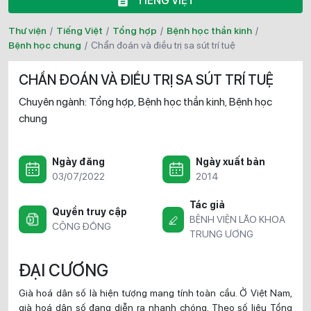
TIẾNG VIỆT
Thư viện
/
Tiếng Việt
/
Tổng hợp
/
Bệnh học thần kinh
/
Bệnh học chung
/
chẩn đoán và điều trị sa sút trí tuệ
CHẨN ĐOÁN VÀ ĐIỀU TRỊ SA SÚT TRÍ TUỆ
Chuyên ngành:
Tổng hợp
Bệnh học thần kinh
Bệnh học
,
,
chung
Ngày đăng
Ngày xuất bản
03/07/2022
2014
Tác giả
Quyền truy cập
BỆNH VIỆN LÃO KHOA
CỘNG ĐỒNG
TRUNG ƯƠNG
ĐẠI CƯƠNG
Già hoá dân số là hiện tượng mang tính toàn cầu. Ở Việt Nam,
già hoá dân số đang diễn ra nhanh chóng. Theo số liệu Tổng