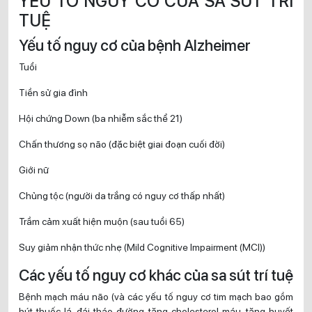
YẾU TỐ NGUY CƠ CỦA SA SÚT TRÍ
TUỆ
Yếu tố nguy cơ của bệnh Alzheimer
Tuổi
Tiền sử gia đình
Hội chứng Down (ba nhiễm sắc thể 21)
Chấn thương sọ não (đặc biệt giai đoạn cuối đời)
Giới nữ
Chủng tộc (người da trắng có nguy cơ thấp nhất)
Trầm cảm xuất hiện muộn (sau tuổi 65)
Suy giảm nhận thức nhẹ (Mild Cognitive Impairment (MCI))
Các yếu tố nguy cơ khác của sa sút trí tuệ
Bệnh mạch máu não (và các yếu tố nguy cơ tim mạch bao gồm
hút thuốc lá, đái tháo đường, tăng cholesterol máu, tăng huyết