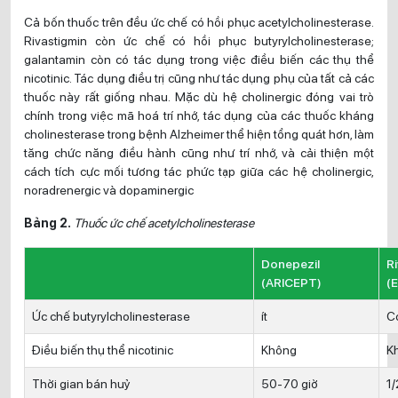
Cả bốn thuốc trên đều ức chế có hồi phục acetylcholinesterase.
Rivastigmin còn ức chế có hồi phục butyrylcholinesterase;
galantamin còn có tác dụng trong việc điều biến các thụ thể
nicotinic. Tác dụng điều trị cũng như tác dụng phụ của tất cả các
thuốc này rất giống nhau. Mặc dù hệ cholinergic đóng vai trò
chính trong việc mã hoá trí nhớ, tác dụng của các thuốc kháng
cholinesterase trong bệnh Alzheimer thể hiện tổng quát hơn, làm
tăng chức năng điều hành cũng như trí nhớ, và cải thiện một
cách tích cực mối tương tác phức tạp giữa các hệ cholinergic,
noradrenergic và dopaminergic
Bảng 2.
Thuốc ức chế acetylcholinesterase
Donepezil
R
(ARICEPT)
(
Ức chế butyrylcholinesterase
ít
C
Điều biến thụ thể nicotinic
Không
K
Thời gian bán huỷ
50-70 giờ
1/