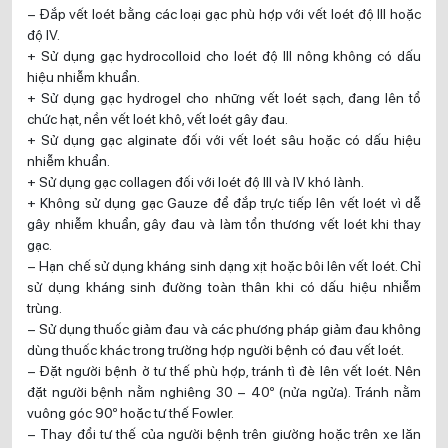
– Đắp vết loét bằng các loại gạc phù hợp với vết loét độ III hoặc
độ IV.
+ Sử dụng gạc hydrocolloid cho loét độ III nông không có dấu
hiệu nhiễm khuẩn.
+ Sử dụng gạc hydrogel cho những vết loét sạch, đang lên tổ
chức hạt, nền vết loét khô, vết loét gây đau.
+ Sử dụng gạc alginate đối với vết loét sâu hoặc có dấu hiệu
nhiễm khuẩn.
+ Sử dụng gạc collagen đối với loét độ III và IV khó lành.
+ Không sử dụng gạc Gauze để đắp trực tiếp lên vết loét vì dễ
gây nhiễm khuẩn, gây đau và làm tổn thương vết loét khi thay
gạc.
– Hạn chế sử dụng kháng sinh dạng xịt hoặc bôi lên vết loét. Chỉ
sử dụng kháng sinh đường toàn thân khi có dấu hiệu nhiễm
trùng.
– Sử dụng thuốc giảm đau và các phương pháp giảm đau không
dùng thuốc khác trong trường hợp người bệnh có đau vết loét.
– Đặt người bệnh ở tư thế phù hợp, tránh tì đè lên vết loét. Nên
đặt người bệnh nằm nghiêng 30 – 40º (nửa ngửa). Tránh nằm
vuông góc 90º hoặc tư thế Fowler.
– Thay đổi tư thế của người bệnh trên giường hoặc trên xe lăn