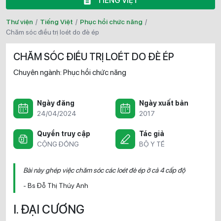
TIẾNG VIỆT
Thư viện
/
Tiếng Việt
/
Phục hồi chức năng
/
chăm sóc điều trị loét do đè ép
CHĂM SÓC ĐIỀU TRỊ LOÉT DO ĐÈ ÉP
Chuyên ngành:
Phục hồi chức năng
Ngày đăng
Ngày xuất bản
24/04/2024
2017
Quyền truy cập
Tác giả
CỘNG ĐỒNG
BỘ Y TẾ
Bài này ghép việc chăm sóc các loét đè ép ở cả 4 cấp độ
- Bs Đỗ Thị Thúy Anh
I. ĐẠI CƯƠNG