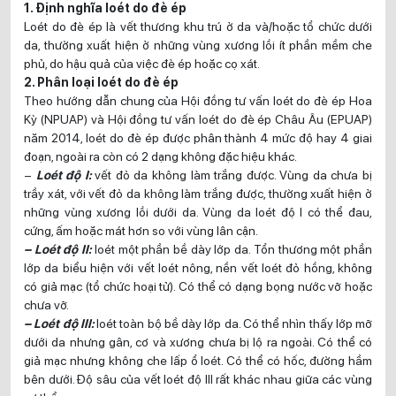
1. Định nghĩa loét do đè ép
Loét do đè ép là vết thương khu trú ở da và/hoặc tổ chức dưới
da, thường xuất hiện ở những vùng xương lồi ít phần mềm che
phủ, do hậu quả của việc đè ép hoặc cọ xát.
2. Phân loại loét do đè ép
Theo hướng dẫn chung của Hội đồng tư vấn loét do đè ép Hoa
Kỳ (NPUAP) và Hội đồng tư vấn loét do đè ép Châu Âu (EPUAP)
năm 2014, loét do đè ép được phân thành 4 mức độ hay 4 giai
đoạn, ngoài ra còn có 2 dạng không đặc hiệu khác.
–
Loét độ I:
vết đỏ da không làm trắng được. Vùng da chưa bị
trầy xát, với vết đỏ da không làm trắng được, thường xuất hiện ở
những vùng xương lồi dưới da. Vùng da loét độ I có thể đau,
cứng, ấm hoặc mát hơn so với vùng lân cận.
– Loét độ II:
loét một phần bề dày lớp da. Tổn thương một phần
lớp da biểu hiện với vết loét nông, nền vết loét đỏ hồng, không
có giả mạc (tổ chức hoại tử). Có thể có dạng bọng nước vỡ hoặc
chưa vỡ.
– Loét độ III:
loét toàn bộ bề dày lớp da. Có thể nhìn thấy lớp mỡ
dưới da nhưng gân, cơ và xương chưa bị lộ ra ngoài. Có thể có
giả mạc nhưng không che lấp ổ loét. Có thể có hốc, đường hầm
bên dưới. Độ sâu của vết loét độ III rất khác nhau giữa các vùng