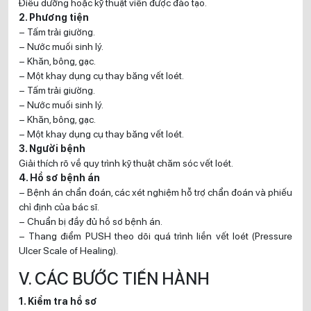
Điều dưỡng hoặc kỹ thuật viên được đào tạo.
2. Phương tiện
– Tấm trải giường.
– Nước muối sinh lý.
– Khăn, bông, gạc.
– Một khay dụng cụ thay băng vết loét.
– Tấm trải giường.
– Nước muối sinh lý.
– Khăn, bông, gạc.
– Một khay dụng cụ thay băng vết loét.
3. Người bệnh
Giải thích rõ về quy trình kỹ thuật chăm sóc vết loét.
4. Hồ sơ bệnh án
– Bệnh án chẩn đoán, các xét nghiệm hỗ trợ chẩn đoán và phiếu
chỉ định của bác sĩ.
– Chuẩn bị đầy đủ hồ sơ bệnh án.
– Thang điểm PUSH theo dõi quá trình liền vết loét (Pressure
Ulcer Scale of Healing).
V. CÁC BƯỚC TIẾN HÀNH
1. Kiểm tra hồ sơ