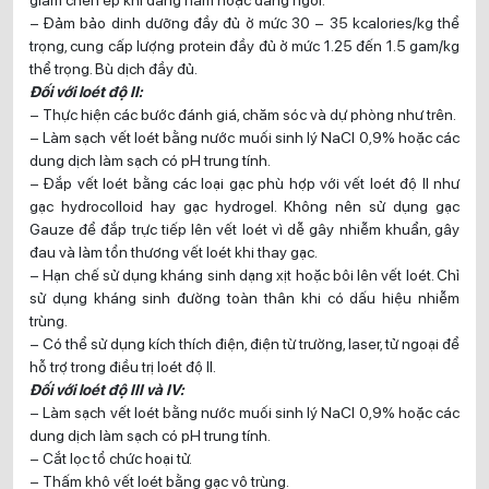
– Đảm bảo dinh dưỡng đầy đủ ở mức 30 – 35 kcalories/kg thể
trọng, cung cấp lượng protein đầy đủ ở mức 1.25 đến 1.5 gam/kg
thể trọng. Bù dịch đầy đủ.
Đối với loét độ II:
– Thực hiện các bước đánh giá, chăm sóc và dự phòng như trên.
– Làm sạch vết loét bằng nước muối sinh lý NaCl 0,9% hoặc các
dung dịch làm sạch có pH trung tính.
– Đắp vết loét bằng các loại gạc phù hợp với vết loét độ II như
gạc hydrocolloid hay gạc hydrogel. Không nên sử dụng gạc
Gauze để đắp trực tiếp lên vết loét vì dễ gây nhiễm khuẩn, gây
đau và làm tổn thương vết loét khi thay gạc.
– Hạn chế sử dụng kháng sinh dạng xịt hoặc bôi lên vết loét. Chỉ
sử dụng kháng sinh đường toàn thân khi có dấu hiệu nhiễm
trùng.
– Có thể sử dụng kích thích điện, điện từ trường, laser, tử ngoại để
hỗ trợ trong điều trị loét độ II.
Đối với loét độ III và IV:
– Làm sạch vết loét bằng nước muối sinh lý NaCl 0,9% hoặc các
dung dịch làm sạch có pH trung tính.
– Cắt lọc tổ chức hoại tử.
– Thấm khô vết loét bằng gạc vô trùng.