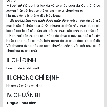
cơ thể.
– Loét độ IV:
loét hết lớp da và tổ chức dưới da. Có thể lộ cơ,
xương. Nền vết loét có thể có giả mạc, tổ chức hoại tử.
Hai mức độ loét không đặc hiệu khác:
– Vết loét không xác định được mức độ:
ổ loét bị che lấp bởi giả
mạc hoặc tổ chức hoại tử. Khi những tổ chức này chưa được cắt
lọc để bộc lộ độ sâu của vết loét thì chưa xác định được mức độ.
– Nghi ngờ tổn thương sâu: vùng da chưa bị trầy xát ngả màu tím
hoặc bọng nước có máu bên trong, do tổ chức dưới da bị tì đè.
Vết thương dạng này sẽ sớm chuyển thành vết loét sâu có tổ
chức hoại tử che phủ.
II. CHỈ ĐỊNH
Loét do đè ép độ I và II.
III. CHỐNG CHỈ ĐỊNH
Không có chống chỉ định.
IV. CHUẨN BỊ
1. Người thực hiện