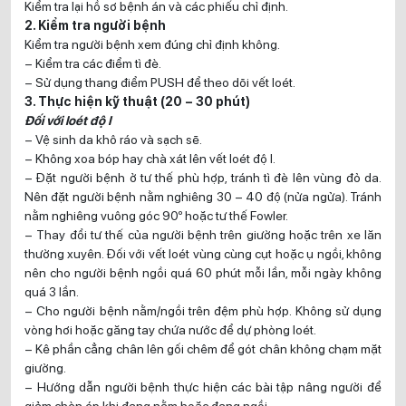
Kiểm tra lại hồ sơ bệnh án và các phiếu chỉ định.
2. Kiểm tra người bệnh
Kiểm tra người bệnh xem đúng chỉ định không.
– Kiểm tra các điểm tì đè.
– Sử dụng thang điểm PUSH để theo dõi vết loét.
3. Thực hiện kỹ thuật (20 – 30 phút)
Đối với loét độ I
– Vệ sinh da khô ráo và sạch sẽ.
– Không xoa bóp hay chà xát lên vết loét độ I.
– Đặt người bệnh ở tư thế phù hợp, tránh tì đè lên vùng đỏ da.
Nên đặt người bệnh nằm nghiêng 30 – 40 độ (nửa ngửa). Tránh
nằm nghiêng vuông góc 90º hoặc tư thế Fowler.
– Thay đổi tư thế của người bệnh trên giường hoặc trên xe lăn
thường xuyên. Đối với vết loét vùng cùng cụt hoặc ụ ngồi, không
nên cho người bệnh ngồi quá 60 phút mỗi lần, mỗi ngày không
quá 3 lần.
– Cho người bệnh nằm/ngồi trên đệm phù hợp. Không sử dụng
vòng hơi hoặc găng tay chứa nước để dự phòng loét.
– Kê phần cẳng chân lên gối chêm để gót chân không chạm mặt
giường.
– Hướng dẫn người bệnh thực hiện các bài tập nâng người để
giảm chèn ép khi đang nằm hoặc đang ngồi.