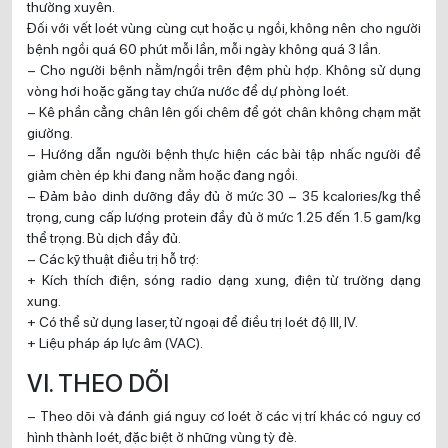
thường xuyên.
Đối với vết loét vùng cùng cụt hoặc ụ ngồi, không nên cho người
bệnh ngồi quá 60 phút mỗi lần, mỗi ngày không quá 3 lần.
– Cho người bệnh nằm/ngồi trên đệm phù hợp. Không sử dụng
vòng hơi hoặc găng tay chứa nước để dự phòng loét.
– Kê phần cẳng chân lên gối chêm để gót chân không chạm mặt
giường.
– Hướng dẫn người bệnh thực hiện các bài tập nhấc người để
giảm chèn ép khi đang nằm hoặc đang ngồi.
– Đảm bảo dinh dưỡng đầy đủ ở mức 30 – 35 kcalories/kg thể
trọng, cung cấp lượng protein đầy đủ ở mức 1.25 đến 1.5 gam/kg
thể trọng. Bù dịch đầy đủ.
– Các kỹ thuật điều trị hỗ trợ:
+ Kích thích điện, sóng radio dạng xung, điện từ trường dạng
xung.
+ Có thể sử dụng laser, tử ngoại để điều trị loét độ III, IV.
+ Liệu pháp áp lực âm (VAC).
VI. THEO DÕI
– Theo dõi và đánh giá nguy cơ loét ở các vị trí khác có nguy cơ
hình thành loét, đặc biệt ở những vùng tỳ đè.