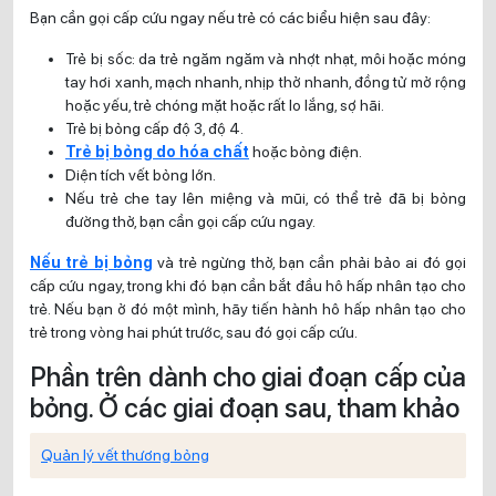
Bạn cần gọi cấp cứu ngay nếu trẻ có các biểu hiện sau đây:
Trẻ bị sốc: da trẻ ngăm ngăm và nhợt nhạt, môi hoặc móng
tay hơi xanh, mạch nhanh, nhịp thở nhanh, đồng tử mở rộng
hoặc yếu, trẻ chóng mặt hoặc rất lo lắng, sợ hãi.
Trẻ bị bỏng cấp độ 3, độ 4.
Trẻ bị bỏng do hóa chất
hoặc bỏng điện.
Diện tích vết bỏng lớn.
Nếu trẻ che tay lên miệng và mũi, có thể trẻ đã bị bỏng
đường thở, bạn cần gọi cấp cứu ngay.
Nếu trẻ bị bỏng
và trẻ ngừng thở, bạn cần phải bảo ai đó gọi
cấp cứu ngay, trong khi đó bạn cần bắt đầu hô hấp nhân tạo cho
trẻ. Nếu bạn ở đó một mình, hãy tiến hành hô hấp nhân tạo cho
trẻ trong vòng hai phút trước, sau đó gọi cấp cứu.
Phần trên dành cho giai đoạn cấp của
bỏng. Ở các giai đoạn sau, tham khảo
Quản lý vết thương bỏng