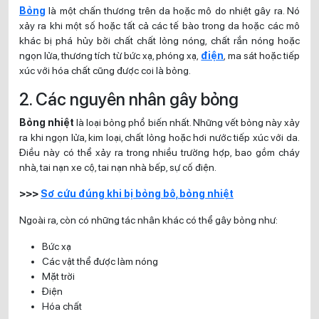
Bỏng
là một chấn thương trên da hoặc mô do nhiệt gây ra. Nó
xảy ra khi một số hoặc tất cả các tế bào trong da hoặc các mô
khác bị phá hủy bởi chất chất lỏng nóng, chất rắn nóng hoặc
ngọn lửa, thương tích từ bức xạ, phóng xạ,
điện
, ma sát hoặc tiếp
xúc với hóa chất cũng được coi là bỏng.
2. Các nguyên nhân gây bỏng
Bỏng nhiệt
là loại bỏng phổ biến nhất. Những vết bỏng này xảy
ra khi ngọn lửa, kim loại, chất lỏng hoặc hơi nước tiếp xúc với da.
Điều này có thể xảy ra trong nhiều trường hợp, bao gồm cháy
nhà, tai nạn xe cộ, tai nạn nhà bếp, sự cố điện.
>>>
Sơ cứu đúng khi bị bỏng bô, bỏng nhiệt
Ngoài ra, còn có những tác nhân khác có thể gây bỏng như:
Bức xạ
Các vật thể được làm nóng
Mặt trời
Điện
Hóa chất