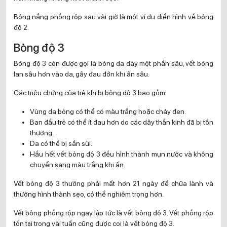
Bỏng nắng phồng rộp sau vài giờ là một ví dụ điển hình về bỏng
độ 2.
Bỏng độ 3
Bỏng độ 3 còn được gọi là bỏng da dày một phần sâu, vết bỏng
lan sâu hơn vào da, gây đau đớn khi ấn sâu.
Các triệu chứng của trẻ khi bị bỏng độ 3 bao gồm:
Vùng da bỏng có thể có màu trắng hoặc cháy đen.
Ban đầu trẻ có thể ít đau hơn do các dây thần kinh đã bị tổn
thương.
Da có thể bị sần sùi.
Hầu hết vết bỏng độ 3 đều hình thành mụn nước và không
chuyển sang màu trắng khi ấn.
Vết bỏng độ 3 thường phải mất hơn 21 ngày để chữa lành và
thường hình thành sẹo, có thể nghiêm trọng hơn.
Vết bỏng phồng rộp ngay lập tức là vết bỏng độ 3. Vết phồng rộp
tồn tại trong vài tuần cũng được coi là vết bỏng độ 3.