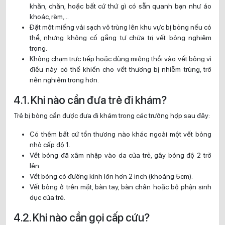
khăn, chăn, hoặc bất cứ thứ gì có sẵn quanh bạn như áo
khoác, rèm,…
Đặt một miếng vải sạch vô trùng lên khu vực bị bỏng nếu có
thể, nhưng không cố gắng tự chữa trị vết bỏng nghiêm
trọng.
Không chạm trực tiếp hoặc dùng miệng thổi vào vết bỏng vì
điều này có thể khiến cho vết thương bị nhiễm trùng, trở
nên nghiêm trọng hơn.
4.1. Khi nào cần đưa trẻ đi khám?
Trẻ bị bỏng cần được đưa đi khám trong các trường hợp sau đây:
Có thêm bất cứ tổn thương nào khác ngoài một vết bỏng
nhỏ cấp độ 1.
Vết bỏng đã xâm nhập vào da của trẻ, gây bỏng độ 2 trở
lên.
Vết bỏng có đường kính lớn hơn 2 inch (khoảng 5cm).
Vết bỏng ở trên mặt, bàn tay, bàn chân hoặc bộ phận sinh
dục của trẻ.
4.2. Khi nào cần gọi cấp cứu?