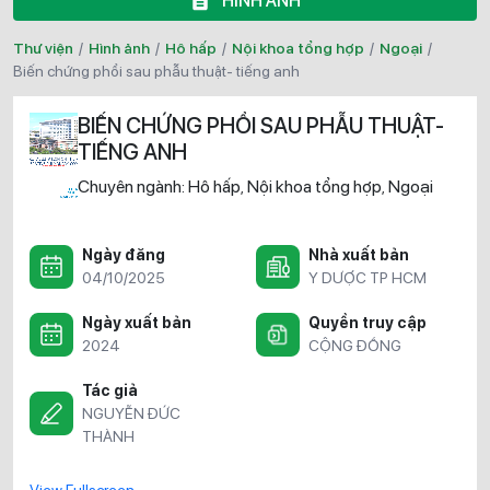
HÌNH ẢNH
Thư viện
/
Hình ảnh
/
Hô hấp
/
Nội khoa tổng hợp
/
Ngoại
/
biến chứng phổi sau phẫu thuật- tiếng anh
BIẾN CHỨNG PHỔI SAU PHẪU THUẬT-
TIẾNG ANH
Chuyên ngành:
Hô hấp
Nội khoa tổng hợp
Ngoại
,
,
Ngày đăng
Nhà xuất bản
04/10/2025
Y DƯỢC TP HCM
Ngày xuất bản
Quyền truy cập
2024
CỘNG ĐỒNG
Tác giả
NGUYỄN ĐỨC
THÀNH
View Fullscreen