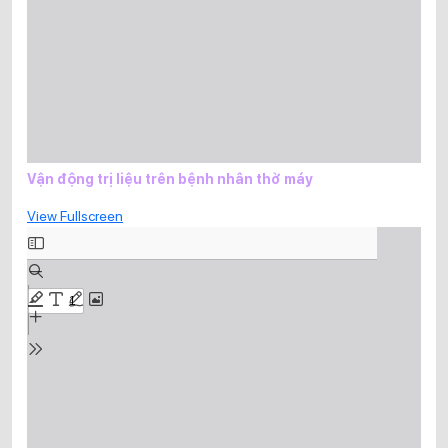
Vận động trị liệu trên bệnh nhân thở máy
View Fullscreen
Skip
to
PDF
content