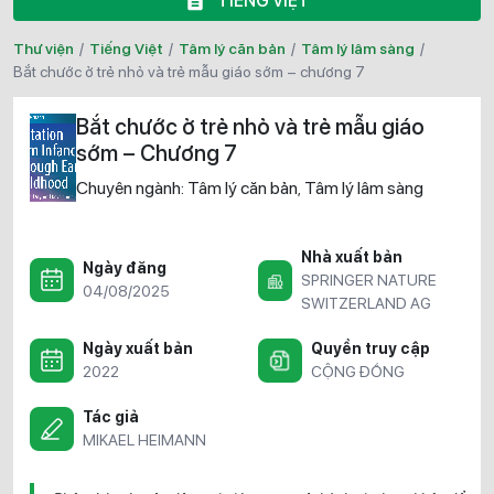
TIẾNG VIỆT
Thư viện
/
Tiếng Việt
/
Tâm lý căn bản
/
Tâm lý lâm sàng
/
bắt chước ở trẻ nhỏ và trẻ mẫu giáo sớm – chương 7
Bắt chước ở trẻ nhỏ và trẻ mẫu giáo
sớm – Chương 7
Chuyên ngành:
Tâm lý căn bản
Tâm lý lâm sàng
,
Nhà xuất bản
Ngày đăng
SPRINGER NATURE
04/08/2025
SWITZERLAND AG
Ngày xuất bản
Quyền truy cập
2022
CỘNG ĐỒNG
Tác giả
MIKAEL HEIMANN