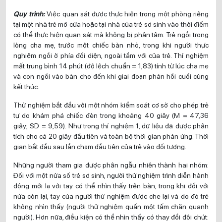
Quy trình:
Việc quan sát được thực hiện trong một phòng riêng
tại một nhà trẻ mở cửa hoặc tại nhà của trẻ sơ sinh vào thời điểm
có thể thực hiện quan sát mà không bị phân tâm. Trẻ ngồi trong
lòng cha mẹ, trước một chiếc bàn nhỏ, trong khi người thực
nghiệm ngồi ở phía đối diện, ngoài tầm với của trẻ. Thí nghiệm
mất trung bình 14 phút (độ lệch chuẩn = 1,83) tính từ lúc cha mẹ
và con ngồi vào bàn cho đến khi giai đoạn phản hồi cuối cùng
kết thúc.
Thử nghiệm bắt đầu với một nhóm kiểm soát cơ sở cho phép trẻ
tự do khám phá chiếc đèn trong khoảng 40 giây (M = 47,36
giây; SD = 9,59). Như trong thí nghiệm 1, dữ liệu đã được phân
tích cho cả 20 giây đầu tiên và toàn bộ thời gian phản ứng. Thời
gian bắt đầu sau lần chạm đầu tiên của trẻ vào đối tượng.
Những người tham gia được phân ngẫu nhiên thành hai nhóm:
Đối với một nửa số trẻ sơ sinh, người thử nghiệm trình diễn hành
động mới lạ với tay có thể nhìn thấy trên bàn, trong khi đối với
nửa còn lại, tay của người thử nghiệm được che lại và do đó trẻ
không nhìn thấy (người thử nghiệm quấn một tấm chăn quanh
người). Hơn nữa, điều kiện có thể nhìn thấy có thay đổi đôi chút: