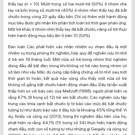
thấy tay (n = 10). Mười trong số hai mươi trẻ (50%) ở nhóm che
tay và bốn trong số mười trẻ (40%) ở nhóm nhìn thấy tay đã bắt
chước trong vòng 20 giây đầu tiên. Chỉ có thêm một hành động
mục tiêu được ghi nhận khi phân tích toàn bộ thời gian phản ứng.
Một trẻ khác ở nhóm nhìn thấy tay đã bắt chước, nâng số trẻ thực
hiện hành động mục tiêu lên 5 trên 10 (50%).
Bàn luận Các phát hiện xác nhận nhiệm vụ chạm đầu là một
nhiệm vụ trong phòng thí nghiệm, hợp quy để nghiên cứu trí nhớ
ở trẻ em 16 tháng tuổi. Một nửa số trẻ trong nhóm thử nghiệm
dùng đầu để bật đèn, trong khi không có trẻ nào trong nhóm cơ
sở làm như vậy. Mặc dù cung cấp bằng chứng về trí nhớ sau một
thời gian trì hoãn, kết quả này cũng cho thấy một nửa số trẻ
không cố gắng bắt chước hành động chạm đầu. Đây là tần suất
thấp hơn so với báo cáo của Meltzoff (1988), người phát hiện ra
rằng 67% (8 trong số 12) trẻ em bắt chước. Các nghiên cứu tập
trung vào khía cạnh bắt chước lý trí báo cáo mức độ bắt chước
tương tự như được báo cáo ở đây, tức là khoảng 45% tổng thể. Ví
dụ, Király và cộng sự (2013), trong thí nghiệm đầu tiên của họ,
phát hiện ra rằng 44,1% (15 trong số 34) thực hiện hành động
chạm đầu, một con số tương tự như những gì Gergely và cộng sự