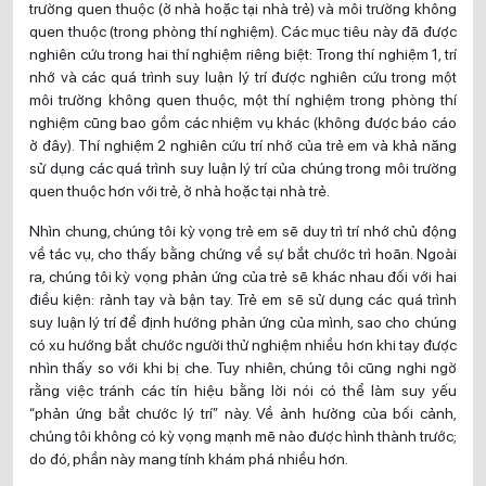
trường quen thuộc (ở nhà hoặc tại nhà trẻ) và môi trường không
quen thuộc (trong phòng thí nghiệm). Các mục tiêu này đã được
nghiên cứu trong hai thí nghiệm riêng biệt: Trong thí nghiệm 1, trí
nhớ và các quá trình suy luận lý trí được nghiên cứu trong một
môi trường không quen thuộc, một thí nghiệm trong phòng thí
nghiệm cũng bao gồm các nhiệm vụ khác (không được báo cáo
ở đây). Thí nghiệm 2 nghiên cứu trí nhớ của trẻ em và khả năng
sử dụng các quá trình suy luận lý trí của chúng trong môi trường
quen thuộc hơn với trẻ, ở nhà hoặc tại nhà trẻ.
Nhìn chung, chúng tôi kỳ vọng trẻ em sẽ duy trì trí nhớ chủ động
về tác vụ, cho thấy bằng chứng về sự bắt chước trì hoãn. Ngoài
ra, chúng tôi kỳ vọng phản ứng của trẻ sẽ khác nhau đối với hai
điều kiện: rảnh tay và bận tay. Trẻ em sẽ sử dụng các quá trình
suy luận lý trí để định hướng phản ứng của mình, sao cho chúng
có xu hướng bắt chước người thử nghiệm nhiều hơn khi tay được
nhìn thấy so với khi bị che. Tuy nhiên, chúng tôi cũng nghi ngờ
rằng việc tránh các tín hiệu bằng lời nói có thể làm suy yếu
“phản ứng bắt chước lý trí” này. Về ảnh hưởng của bối cảnh,
chúng tôi không có kỳ vọng mạnh mẽ nào được hình thành trước;
do đó, phần này mang tính khám phá nhiều hơn.