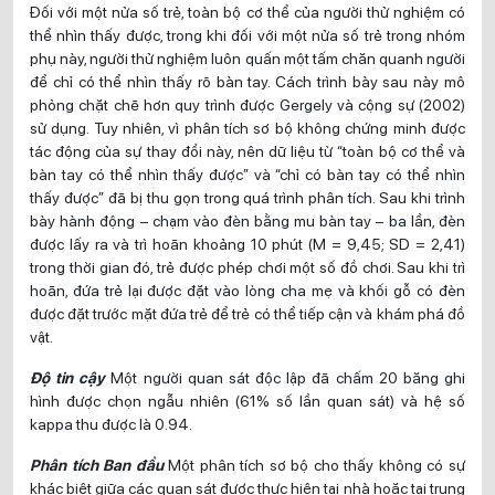
Đối với một nửa số trẻ, toàn bộ cơ thể của người thử nghiệm có
thể nhìn thấy được, trong khi đối với một nửa số trẻ trong nhóm
phụ này, người thử nghiệm luôn quấn một tấm chăn quanh người
để chỉ có thể nhìn thấy rõ bàn tay. Cách trình bày sau này mô
phỏng chặt chẽ hơn quy trình được Gergely và cộng sự (2002)
sử dụng. Tuy nhiên, vì phân tích sơ bộ không chứng minh được
tác động của sự thay đổi này, nên dữ liệu từ “toàn bộ cơ thể và
bàn tay có thể nhìn thấy được” và “chỉ có bàn tay có thể nhìn
thấy được” đã bị thu gọn trong quá trình phân tích. Sau khi trình
bày hành động – chạm vào đèn bằng mu bàn tay – ba lần, đèn
được lấy ra và trì hoãn khoảng 10 phút (M = 9,45; SD = 2,41)
trong thời gian đó, trẻ được phép chơi một số đồ chơi. Sau khi trì
hoãn, đứa trẻ lại được đặt vào lòng cha mẹ và khối gỗ có đèn
được đặt trước mặt đứa trẻ để trẻ có thể tiếp cận và khám phá đồ
vật.
Độ tin cậy
Một người quan sát độc lập đã chấm 20 băng ghi
hình được chọn ngẫu nhiên (61% số lần quan sát) và hệ số
kappa thu được là 0.94.
Phân tích Ban đầu
Một phân tích sơ bộ cho thấy không có sự
khác biệt giữa các quan sát được thực hiện tại nhà hoặc tại trung