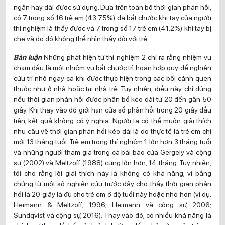
ngắn hay dài được sử dụng. Dựa trên toàn bộ thời gian phản hồi,
có 7 trong số 16 trẻ em (43.75%) đã bắt chước khi tay của người
thí nghiệm là thấy được và 7 trong số 17 trẻ em (41.2%) khi tay bị
che và do đó không thể nhìn thấy đối với trẻ.
Bàn luận
Những phát hiện từ thí nghiệm 2 chỉ ra rằng nhiệm vụ
chạm đầu là một nhiệm vụ bắt chước trì hoãn hợp quy để nghiên
cứu trí nhớ ngay cả khi được thực hiện trong các bối cảnh quen
thuộc như ở nhà hoặc tại nhà trẻ. Tuy nhiên, điều này chỉ đúng
nếu thời gian phản hồi được phân bổ kéo dài từ 20 đến gần 50
giây. Khi thay vào đó giới hạn cửa sổ phản hồi trong 20 giây đầu
tiên, kết quả không có ý nghĩa. Người ta có thể muốn giải thích
nhu cầu về thời gian phản hồi kéo dài là do thực tế là trẻ em chỉ
mới 13 tháng tuổi. Trẻ em trong thí nghiệm 1 lớn hơn 3 tháng tuổi
và những người tham gia trong cả bài báo của Gergely và cộng
sự (2002) và Meltzoff (1988) cũng lớn hơn, 14 tháng. Tuy nhiên,
tôi cho rằng lời giải thích này là không có khả năng, vì bằng
chứng từ một số nghiên cứu trước đây cho thấy thời gian phản
hồi là 20 giây là đủ cho trẻ em ở độ tuổi này hoặc nhỏ hơn (ví dụ:
Heimann & Meltzoff, 1996; Heimann và cộng sự, 2006;
Sundqvist và cộng sự, 2016). Thay vào đó, có nhiều khả năng là