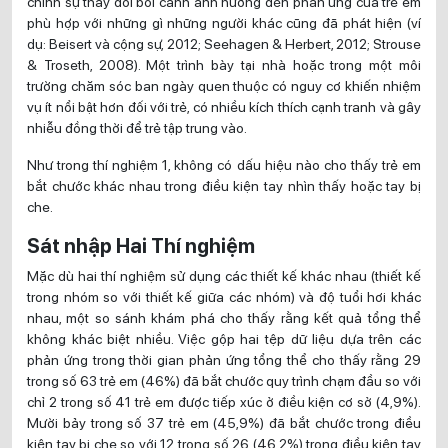
chính sự thay đổi bối cảnh ảnh hưởng đến phản ứng của trẻ em
phù hợp với những gì những người khác cũng đã phát hiện (ví
dụ: Beisert và cộng sự, 2012; Seehagen & Herbert, 2012; Strouse
& Troseth, 2008). Một trình bày tại nhà hoặc trong một môi
trường chăm sóc ban ngày quen thuộc có nguy cơ khiến nhiệm
vụ ít nổi bật hơn đối với trẻ, có nhiều kích thích cạnh tranh và gây
nhiễu đồng thời để trẻ tập trung vào.
Như trong thí nghiệm 1, không có dấu hiệu nào cho thấy trẻ em
bắt chước khác nhau trong điều kiện tay nhìn thấy hoặc tay bị
che.
Sát nhập Hai Thí nghiệm
Mặc dù hai thí nghiệm sử dụng các thiết kế khác nhau (thiết kế
trong nhóm so với thiết kế giữa các nhóm) và độ tuổi hơi khác
nhau, một so sánh khám phá cho thấy rằng kết quả tổng thể
không khác biệt nhiều. Việc gộp hai tệp dữ liệu dựa trên các
phản ứng trong thời gian phản ứng tổng thể cho thấy rằng 29
trong số 63 trẻ em (46%) đã bắt chước quy trình chạm đầu so với
chỉ 2 trong số 41 trẻ em được tiếp xúc ở điều kiện cơ sở (4,9%).
Mười bảy trong số 37 trẻ em (45,9%) đã bắt chước trong điều
kiện tay bị che so với 12 trong số 26 (46,2%) trong điều kiện tay