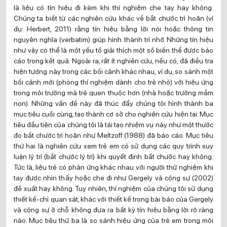
là liệu có tín hiệu đi kèm khi thí nghiệm che tay hay không.
Chúng ta biết từ các nghiên cứu khác về bắt chước trì hoãn (ví
dụ: Herbert, 2011) rằng tín hiệu bằng lời nói hoặc thông tin
nguyên nghĩa (verbatim) giúp hình thành trí nhớ. Những tín hiệu
như vậy có thể là một yếu tố giải thích một số biến thể được báo
cáo trong kết quả. Ngoài ra, rất ít nghiên cứu, nếu có, đã điều tra
hiện tượng này trong các bối cảnh khác nhau, ví dụ, so sánh một
bối cảnh mới (phòng thí nghiệm dành cho trẻ nhỏ) với hiệu ứng
trong môi trường mà trẻ quen thuộc hơn (nhà hoặc trường mầm
non). Những vấn đề này đã thúc đẩy chúng tôi hình thành ba
mục tiêu cuối cùng, tạo thành cơ sở cho nghiên cứu hiện tại. Mục
tiêu đầu tiên của chúng tôi là tái tạo nhiệm vụ này như một thước
đo bắt chước trì hoãn như Meltzoff (1988) đã báo cáo. Mục tiêu
thứ hai là nghiên cứu xem trẻ em có sử dụng các quy trình suy
luận lý trí (bắt chước lý trí) khi quyết định bắt chước hay không.
Tức là, liệu trẻ có phản ứng khác nhau với người thử nghiệm khi
tay được nhìn thấy hoặc che đi như Gergely và cộng sự (2002)
đề xuất hay không. Tuy nhiên, thí nghiệm của chúng tôi sử dụng
thiết kế-chỉ quan sát, khác với thiết kế trong bài báo của Gergely
và cộng sự ở chỗ không đưa ra bất kỳ tín hiệu bằng lời rõ ràng
nào. Mục tiêu thứ ba là so sánh hiệu ứng của trẻ em trong môi