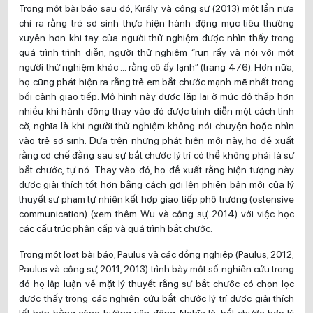
Trong một bài báo sau đó, Király và cộng sự (2013) một lần nữa
chỉ ra rằng trẻ sơ sinh thực hiện hành động mục tiêu thường
xuyên hơn khi tay của người thử nghiệm được nhìn thấy trong
quá trình trình diễn, người thử nghiệm “run rẩy và nói với một
người thử nghiệm khác … rằng cô ấy lạnh” (trang 476). Hơn nữa,
họ cũng phát hiện ra rằng trẻ em bắt chước mạnh mẽ nhất trong
bối cảnh giao tiếp. Mô hình này được lặp lại ở mức độ thấp hơn
nhiều khi hành động thay vào đó được trình diễn một cách tình
cờ, nghĩa là khi người thử nghiệm không nói chuyện hoặc nhìn
vào trẻ sơ sinh. Dựa trên những phát hiện mới này, họ đề xuất
rằng cơ chế đằng sau sự bắt chước lý trí có thể không phải là sự
bắt chước, tự nó. Thay vào đó, họ đề xuất rằng hiện tượng này
được giải thích tốt hơn bằng cách gợi lên phiên bản mới của lý
thuyết sư phạm tự nhiên kết hợp giao tiếp phô trương (ostensive
communication) (xem thêm Wu và cộng sự, 2014) với việc học
các cấu trúc phân cấp và quá trình bắt chước.
Trong một loạt bài báo, Paulus và các đồng nghiệp (Paulus, 2012;
Paulus và cộng sự, 2011, 2013) trình bày một số nghiên cứu trong
đó họ lập luận về mặt lý thuyết rằng sự bắt chước có chọn lọc
được thấy trong các nghiên cứu bắt chước lý trí được giải thích
tốt hơn bằng cộng hưởng vận động. Nghĩa là, bắt chước hợp lý