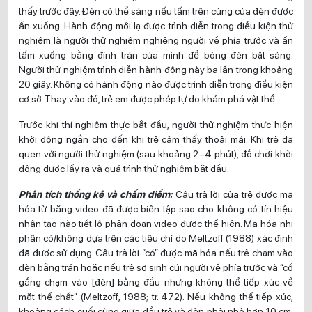
thấy trước đây. Đèn có thể sáng nếu tấm trên cùng của đèn được
ấn xuống. Hành động mới lạ được trình diễn trong điều kiện thử
nghiệm là người thử nghiệm nghiêng người về phía trước và ấn
tấm xuống bằng đỉnh trán của mình để bóng đèn bật sáng.
Người thử nghiệm trình diễn hành động này ba lần trong khoảng
20 giây. Không có hành động nào được trình diễn trong điều kiện
cơ sở. Thay vào đó, trẻ em được phép tự do khám phá vật thể.
Trước khi thí nghiệm thực bắt đầu, người thử nghiệm thực hiện
khởi động ngắn cho đến khi trẻ cảm thấy thoải mái. Khi trẻ đã
quen với người thử nghiệm (sau khoảng 2–4 phút), đồ chơi khởi
động được lấy ra và quá trình thử nghiệm bắt đầu.
Phân tích thống kê và chấm điểm:
Câu trả lời của trẻ được mã
hóa từ băng video đã được biên tập sao cho không có tín hiệu
nhân tạo nào tiết lộ phân đoạn video được thể hiện. Mã hóa nhị
phân có/không dựa trên các tiêu chí do Meltzoff (1988) xác định
đã được sử dụng. Câu trả lời “có” được mã hóa nếu trẻ chạm vào
đèn bằng trán hoặc nếu trẻ sơ sinh cúi người về phía trước và “cố
gắng chạm vào [đèn] bằng đầu nhưng không thể tiếp xúc về
mặt thể chất” (Meltzoff, 1988; tr. 472). Nếu không thể tiếp xúc,
khoảng cách cuối cùng giữa đầu trẻ và đèn phải nhỏ hơn 10 cm.