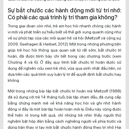
Sự bắt chước các hành động mới từ trí nhớ:
Có phải các quá trình lý trí tham gia không?
Trong giai đoạn còn nhỏ, trẻ em học hỏi nhanh chóng các hành
vi mới và phát triển sự hiểu biết về thế giới xung quanh cũng như
về sự phức tạp của các mối quan hệ xã hội (Meltzoff và cộng sự,
2009; Seehagen & Herbert, 2012). Một trong những phương tiện
giúp trẻ học hỏi thông qua quan sát từ rất sớm, bắt chước trì
hoãn, đã được trình bày chi tiết trong các chương trước (xem
Chương 4 và 6). Ở đây, quy trình bắt chước trì hoãn được sử
dụng để nghiên cứu xem trẻ nhỏ, vừa qua sinh nhật đầu tiên, có
dựa trên các quá trình suy luận lý trí để quyết định bắt chước hay
không.
Một trong những bài tập bắt chước trì hoãn mà Meltzoff (1988)
đã sử dụng với trẻ 14 tháng tuổi, bài tập chạm đầu, đã cung cấp
bằng chứng mạnh mẽ về khả năng học hỏi và ghi nhớ hành
động vì đây là một bài tập hoàn toàn mới lạ. Điều này cũng được
thể hiện rõ trong kết quả, chỉ những trẻ nhìn thấy người thử
nghiệm bật hộp đèn bằng cách nghiêng người về phía trước và
dùng trán thay vì tay mới bắt chước hành động theo trí nhớ. Hai