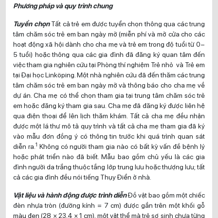
Phương pháp và quy trình chung
Tuyển chọn
Tất cả trẻ em được tuyển chọn thông qua các trung
tâm chăm sóc trẻ em ban ngày mở (miễn phí và mở cửa cho các
hoạt động xã hội dành cho cha mẹ và trẻ em trong độ tuổi từ 0–
5 tuổi) hoặc thông qua các gia đình đã đăng ký quan tâm đến
việc tham gia nghiên cứu tại Phòng thí nghiệm Trẻ nhỏ và Trẻ em
tại Đại học Linköping. Một nhà nghiên cứu đã đến thăm các trung
tâm chăm sóc trẻ em ban ngày mở và thông báo cho cha mẹ về
dự án. Cha mẹ có thể chọn tham gia tại trung tâm chăm sóc trẻ
em hoặc đăng ký tham gia sau. Cha mẹ đã đăng ký được liên hệ
qua điện thoại để lên lịch thăm khám. Tất cả cha mẹ đều nhận
được một lá thư mô tả quy trình và tất cả cha mẹ tham gia đã ký
vào mẫu đơn đồng ý có thông tin trước khi quá trình quan sát
1
diễn ra.
Không có người tham gia nào có bất kỳ vấn đề bệnh lý
hoặc phát triển nào đã biết. Mẫu bao gồm chủ yếu là các gia
đình người da trắng thuộc tầng lớp trung lưu hoặc thượng lưu; tất
cả các gia đình đều nói tiếng Thụy Điển ở nhà.
Vật liệu và hành động được trình diễn
Đồ vật bao gồm một chiếc
đèn nhựa tròn (đường kính = 7 cm) được gắn trên một khối gỗ
màu đen (28 × 23,4 × 1 cm), một vật thể mà trẻ sơ sinh chưa từng