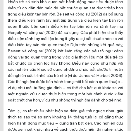
khiến trẻ sơ sinh khó quan sát hành động mục tiêu được trình
diễn, từ đó dẫn đến mức độ bắt chước quan sát được thấp hơn
trong điều kiện tay bận rộn. Beisert và cộng sự (2012) đã bổ sung
thêm điều kiện rảnh tay mất tập trung và điều kiện tay bận rộn
quen thuộc bên cạnh điều kiện tay bận rộn và rảnh tay mà
Gergely và cộng sự (2002) đã sử dụng. Các phát hiện cho thấy
điều kiện rảnh tay mất tập trung ít gây ra sự bắt chước hơn so với
điều kiện tay bận rộn quen thuộc. Dựa trên những kết quả này,
Beisert và cộng sự (2012) kết luận rằng các yếu tố ngữ cảnh
đóng vai trò quan trọng trong việc giải thích liệu một đứa trẻ có
bắt chước có chọn lọc hay không. Điều này cũng phù hợp với
các nghiên cứu khác sử dụng phương pháp bắt chước trì hoãn
để nghiên cứu trí nhớ của trẻ nhỏ (ví dụ: Jones và Herbert 2006).
Các thí nghiệm được tiến hành trong một bối cảnh quen thuộc –
ví dụ như môi trường gia đình – có thể cho kết quả khác so với
một nghiên cứu được thực hiện trong một bối cảnh được kiểm
soát chặt chẽ hơn, ví dụ như phòng thí nghiệm dành cho trẻ nhỏ.
Tóm lại, có rất nhiều phát hiện và diễn giải trái ngược nhau giải
thích tại sao trẻ sơ sinh khoảng 14 tháng tuổi lại cố gắng thực
hiện hành động mục tiêu – dùng trán bật đèn. Các nghiên cứu
được xem xét khác nhau về cách thức thực hiện thí nghiệm, tức