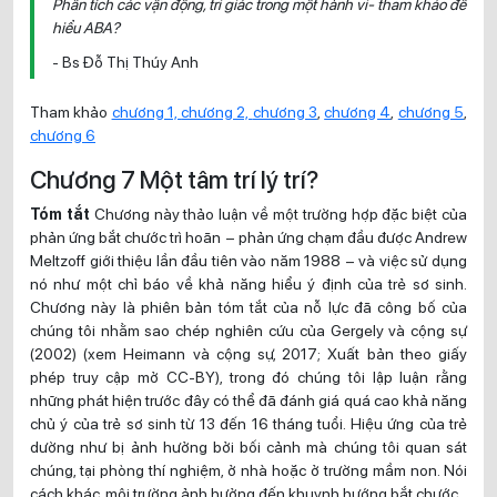
Phân tích các vận động, tri giác trong một hành vi- tham khảo để
hiểu ABA?
- Bs Đỗ Thị Thúy Anh
Tham khảo
chương 1,
chương 2,
chương 3
,
chương 4
,
chương 5
,
chương 6
Chương 7 Một tâm trí lý trí?
Tóm tắt
Chương này thảo luận về một trường hợp đặc biệt của
phản ứng bắt chước trì hoãn – phản ứng chạm đầu được Andrew
Meltzoff giới thiệu lần đầu tiên vào năm 1988 – và việc sử dụng
nó như một chỉ báo về khả năng hiểu ý định của trẻ sơ sinh.
Chương này là phiên bản tóm tắt của nỗ lực đã công bố của
chúng tôi nhằm sao chép nghiên cứu của Gergely và cộng sự
(2002) (xem Heimann và cộng sự, 2017; Xuất bản theo giấy
phép truy cập mở CC-BY), trong đó chúng tôi lập luận rằng
những phát hiện trước đây có thể đã đánh giá quá cao khả năng
chủ ý của trẻ sơ sinh từ 13 đến 16 tháng tuổi. Hiệu ứng của trẻ
dường như bị ảnh hưởng bởi bối cảnh mà chúng tôi quan sát
chúng, tại phòng thí nghiệm, ở nhà hoặc ở trường mầm non. Nói
cách khác, môi trường ảnh hưởng đến khuynh hướng bắt chước.