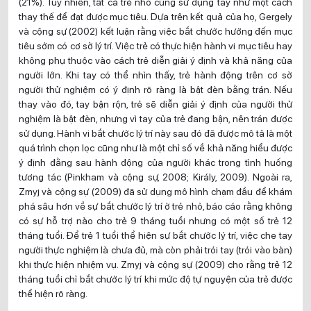
(21%). Tuy nhiên, tất cả trẻ nhỏ cũng sử dụng tay như một cách
thay thế để đạt được mục tiêu. Dựa trên kết quả của họ, Gergely
và cộng sự (2002) kết luận rằng việc bắt chước hướng đến mục
tiêu sớm có cơ sở lý trí. Việc trẻ có thực hiện hành vi mục tiêu hay
không phụ thuộc vào cách trẻ diễn giải ý định và khả năng của
người lớn. Khi tay có thể nhìn thấy, trẻ hành động trên cơ sở
người thử nghiệm có ý định rõ ràng là bật đèn bằng trán. Nếu
thay vào đó, tay bận rộn, trẻ sẽ diễn giải ý định của người thử
nghiệm là bật đèn, nhưng vì tay của trẻ đang bận, nên trán được
sử dụng. Hành vi bắt chước lý trí này sau đó đã được mô tả là một
quá trình chọn lọc cũng như là một chỉ số về khả năng hiểu được
ý định đằng sau hành động của người khác trong tình huống
tương tác (Pinkham và cộng sự, 2008; Király, 2009). Ngoài ra,
Zmyj và cộng sự (2009) đã sử dụng mô hình chạm đầu để khám
phá sâu hơn về sự bắt chước lý trí ở trẻ nhỏ, báo cáo rằng không
có sự hỗ trợ nào cho trẻ 9 tháng tuổi nhưng có một số trẻ 12
tháng tuổi. Để trẻ 1 tuổi thể hiện sự bắt chước lý trí, việc che tay
người thực nghiệm là chưa đủ, mà còn phải trói tay (trói vào bàn)
khi thực hiện nhiệm vụ. Zmyj và cộng sự (2009) cho rằng trẻ 12
tháng tuổi chỉ bắt chước lý trí khi mức độ tự nguyện của trẻ được
thể hiện rõ ràng.