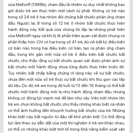
của Meltzoff (1988b), chạm đầu là nhiệm vụ duy nhất không bao
giờ được trẻ em thực hiện một cách tự phát: Không có trẻ nào
trong số 24 trẻ ở hai nhóm đối chứng bắt chước phản ứng chạm
đầu. Ngược lại, 8 trong số 12 trẻ ở nhóm bắt chước thực hiện
hành động này. Kết quả của chúng tôi lặp lại những phát hiện
của Meltzoff ngay cả khi tỷ lệ phần trăm quan sát được chung có
phần thấp hơn. Chỉ có hai trong số 41 trẻ, dù với bất kỳ điều kiện
cơ bản nào trong hai điều kiện cơ bản, tạo ra phản ứng chạm
đầu, trong khi gần một nửa số trẻ ở điều kiện bắt chước bắt
chước, cho thấy rằng sự bắt chước quan sát được phản ánh sự
bắt chước một hành động chưa từng được thực hiện trước đó.
Tuy nhiên, bất chấp bằng chứng rõ ràng này về sự bắt chước,
chưa đến một nửa số trẻ thực sự bắt chước khi thu gọn các tập
dữ liệu. Do đó, trẻ em trong độ tuổi từ 13 đến 16 tháng có thể bắt
chước một hành động mới lạ như hành động chạm đầu nhưng
không có động lực mạnh mẽ để làm như vậy. Việc một nhóm lớn
trẻ em chọn không bắt chước cho thấy những khác biệt cá nhân
có thể ảnh hưởng đến khuynh hướng bắt chước của trẻ. Những
khác biệt này bắt nguồn từ đâu rất khó phân biệt. Có thể động
lực làm theo sự dẫn dắt của một thí nghiệm ở trẻ em khác nhau,
có thể có những khác biệt tinh tế trong khả năng kiểm soát vận