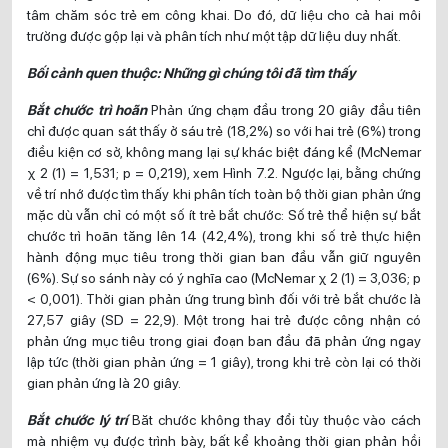
tâm chăm sóc trẻ em công khai. Do đó, dữ liệu cho cả hai môi
trường được gộp lại và phân tích như một tập dữ liệu duy nhất.
Bối cảnh quen thuộc: Những gì chúng tôi đã tìm thấy
Bắt chước trì hoãn
Phản ứng chạm đầu trong 20 giây đầu tiên
chỉ được quan sát thấy ở sáu trẻ (18,2%) so với hai trẻ (6%) trong
điều kiện cơ sở, không mang lại sự khác biệt đáng kể (McNemar
χ 2 (1) = 1,531; p = 0,219), xem Hình 7.2. Ngược lại, bằng chứng
về trí nhớ được tìm thấy khi phân tích toàn bộ thời gian phản ứng
mặc dù vẫn chỉ có một số ít trẻ bắt chước: Số trẻ thể hiện sự bắt
chước trì hoãn tăng lên 14 (42,4%), trong khi số trẻ thực hiện
hành động mục tiêu trong thời gian ban đầu vẫn giữ nguyên
(6%). Sự so sánh này có ý nghĩa cao (McNemar χ 2 (1) = 3,036; p
< 0,001). Thời gian phản ứng trung bình đối với trẻ bắt chước là
27,57 giây (SD = 22,9). Một trong hai trẻ được công nhận có
phản ứng mục tiêu trong giai đoạn ban đầu đã phản ứng ngay
lập tức (thời gian phản ứng = 1 giây), trong khi trẻ còn lại có thời
gian phản ứng là 20 giây.
Bắt chước lý trí
Băt chước không thay đổi tùy thuộc vào cách
mà nhiệm vụ được trình bày, bất kể khoảng thời gian phản hồi