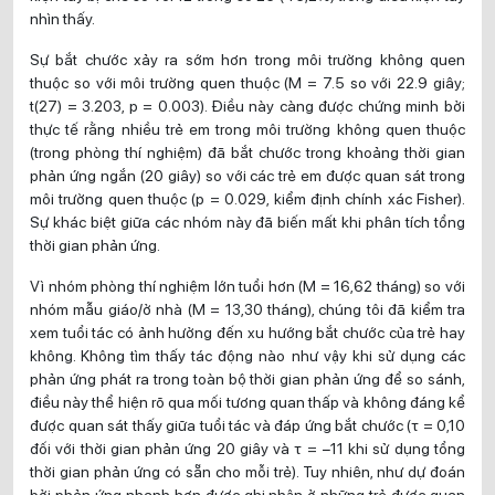
nhìn thấy.
Sự bắt chước xảy ra sớm hơn trong môi trường không quen
thuộc so với môi trường quen thuộc (M = 7.5 so với 22.9 giây;
t(27) = 3.203, p = 0.003). Điều này càng được chứng minh bởi
thực tế rằng nhiều trẻ em trong môi trường không quen thuộc
(trong phòng thí nghiệm) đã bắt chước trong khoảng thời gian
phản ứng ngắn (20 giây) so với các trẻ em được quan sát trong
môi trường quen thuộc (p = 0.029, kiểm định chính xác Fisher).
Sự khác biệt giữa các nhóm này đã biến mất khi phân tích tổng
thời gian phản ứng.
Vì nhóm phòng thí nghiệm lớn tuổi hơn (M = 16,62 tháng) so với
nhóm mẫu giáo/ở nhà (M = 13,30 tháng), chúng tôi đã kiểm tra
xem tuổi tác có ảnh hưởng đến xu hướng bắt chước của trẻ hay
không. Không tìm thấy tác động nào như vậy khi sử dụng các
phản ứng phát ra trong toàn bộ thời gian phản ứng để so sánh,
điều này thể hiện rõ qua mối tương quan thấp và không đáng kể
được quan sát thấy giữa tuổi tác và đáp ứng bắt chước (τ = 0,10
đối với thời gian phản ứng 20 giây và τ = −11 khi sử dụng tổng
thời gian phản ứng có sẵn cho mỗi trẻ). Tuy nhiên, như dự đoán
bởi phản ứng nhanh hơn được ghi nhận ở những trẻ được quan