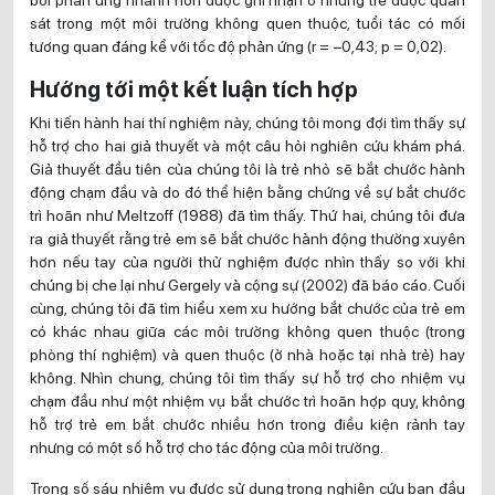
sát trong một môi trường không quen thuộc, tuổi tác có mối
tương quan đáng kể với tốc độ phản ứng (r = −0,43; p = 0,02).
Hướng tới một kết luận tích hợp
Khi tiến hành hai thí nghiệm này, chúng tôi mong đợi tìm thấy sự
hỗ trợ cho hai giả thuyết và một câu hỏi nghiên cứu khám phá.
Giả thuyết đầu tiên của chúng tôi là trẻ nhỏ sẽ bắt chước hành
động chạm đầu và do đó thể hiện bằng chứng về sự bắt chước
trì hoãn như Meltzoff (1988) đã tìm thấy. Thứ hai, chúng tôi đưa
ra giả thuyết rằng trẻ em sẽ bắt chước hành động thường xuyên
hơn nếu tay của người thử nghiệm được nhìn thấy so với khi
chúng bị che lại như Gergely và cộng sự (2002) đã báo cáo. Cuối
cùng, chúng tôi đã tìm hiểu xem xu hướng bắt chước của trẻ em
có khác nhau giữa các môi trường không quen thuộc (trong
phòng thí nghiệm) và quen thuộc (ở nhà hoặc tại nhà trẻ) hay
không. Nhìn chung, chúng tôi tìm thấy sự hỗ trợ cho nhiệm vụ
chạm đầu như một nhiệm vụ bắt chước trì hoãn hợp quy, không
hỗ trợ trẻ em bắt chước nhiều hơn trong điều kiện rảnh tay
nhưng có một số hỗ trợ cho tác động của môi trường.
Trong số sáu nhiệm vụ được sử dụng trong nghiên cứu ban đầu