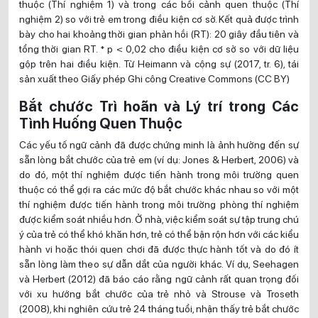
thuộc (Thí nghiệm 1) và trong các bối cảnh quen thuộc (Thí
nghiệm 2) so với trẻ em trong điều kiện cơ sở. Kết quả được trình
bày cho hai khoảng thời gian phản hồi (RT): 20 giây đầu tiên và
tổng thời gian RT. * p < 0,02 cho điều kiện cơ sở so với dữ liệu
gộp trên hai điều kiện. Từ Heimann và cộng sự (2017, tr. 6), tái
sản xuất theo Giấy phép Ghi công Creative Commons (CC BY)
Bắt chước Trì hoãn và Lý trí trong Các
Tình Huống Quen Thuộc
Các yếu tố ngữ cảnh đã được chứng minh là ảnh hưởng đến sự
sẵn lòng bắt chước của trẻ em (ví dụ: Jones & Herbert, 2006) và
do đó, một thí nghiệm được tiến hành trong môi trường quen
thuộc có thể gợi ra các mức độ bắt chước khác nhau so với một
thí nghiệm được tiến hành trong môi trường phòng thí nghiệm
được kiểm soát nhiều hơn. Ở nhà, việc kiểm soát sự tập trung chú
ý của trẻ có thể khó khăn hơn, trẻ có thể bận rộn hơn với các kiểu
hành vi hoặc thói quen chơi đã được thực hành tốt và do đó ít
sẵn lòng làm theo sự dẫn dắt của người khác. Ví dụ, Seehagen
và Herbert (2012) đã báo cáo rằng ngữ cảnh rất quan trọng đối
với xu hướng bắt chước của trẻ nhỏ và Strouse và Troseth
(2008), khi nghiên cứu trẻ 24 tháng tuổi, nhận thấy trẻ bắt chước