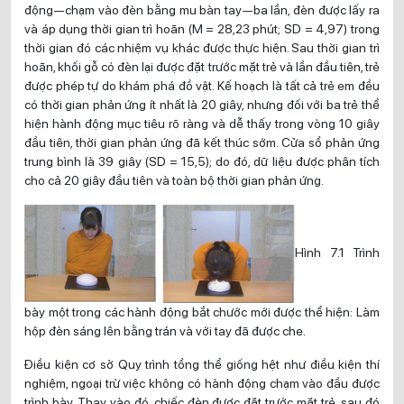
động—chạm vào đèn bằng mu bàn tay—ba lần, đèn được lấy ra
và áp dụng thời gian trì hoãn (M = 28,23 phút; SD = 4,97) trong
thời gian đó các nhiệm vụ khác được thực hiện. Sau thời gian trì
hoãn, khối gỗ có đèn lại được đặt trước mặt trẻ và lần đầu tiên, trẻ
được phép tự do khám phá đồ vật. Kế hoạch là tất cả trẻ em đều
có thời gian phản ứng ít nhất là 20 giây, nhưng đối với ba trẻ thể
hiện hành động mục tiêu rõ ràng và dễ thấy trong vòng 10 giây
đầu tiên, thời gian phản ứng đã kết thúc sớm. Cửa sổ phản ứng
trung bình là 39 giây (SD = 15,5); do đó, dữ liệu được phân tích
cho cả 20 giây đầu tiên và toàn bộ thời gian phản ứng.
Hình 7.1 Trình
bày một trong các hành động bắt chước mới được thể hiện: Làm
hộp đèn sáng lên bằng trán và với tay đã được che.
Điều kiện cơ sở Quy trình tổng thể giống hệt như điều kiện thí
nghiệm, ngoại trừ việc không có hành động chạm vào đầu được
trình bày. Thay vào đó, chiếc đèn được đặt trước mặt trẻ, sau đó