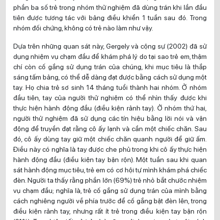
phần ba số trẻ trong nhóm thử nghiệm đã dùng trán khi lần đầu
tiên được tương tác với bảng điều khiển 1 tuần sau đó. Trong
nhóm đối chứng, không có trẻ nào làm như vậy.
Dựa trên những quan sát này, Gergely và cộng sự (2002) đã sử
dụng nhiệm vụ chạm đầu để khám phá lý do tại sao trẻ em, thậm
chí còn cố gắng sử dụng trán của chúng, khi mục tiêu là thắp
sáng tấm bảng, có thể dễ dàng đạt được bằng cách sử dụng một
tay. Họ chia trẻ sơ sinh 14 tháng tuổi thành hai nhóm. Ở nhóm
đầu tiên, tay của người thử nghiệm có thể nhìn thấy được khi
thực hiện hành động đầu (điều kiện rảnh tay). Ở nhóm thứ hai,
người thử nghiệm đã sử dụng các tín hiệu bằng lời nói và vận
động để truyền đạt rằng cô ấy lạnh và cần một chiếc chăn. Sau
đó, cô ấy dùng tay giữ một chiếc chăn quanh người để giữ ấm.
Điều này có nghĩa là tay được che phủ trong khi cô ấy thực hiện
hành động đầu (điều kiện tay bận rộn). Một tuần sau khi quan
sát hành động mục tiêu, trẻ em có cơ hội tự mình khám phá chiếc
đèn. Người ta thấy rằng phần lớn (69%) trẻ nhỏ bắt chước nhiệm
vụ chạm đầu; nghĩa là, trẻ cố gắng sử dụng trán của mình bằng
cách nghiêng người về phía trước để cố gắng bật đèn lên, trong
điều kiện rảnh tay, nhưng rất ít trẻ trong điều kiện tay bận rộn