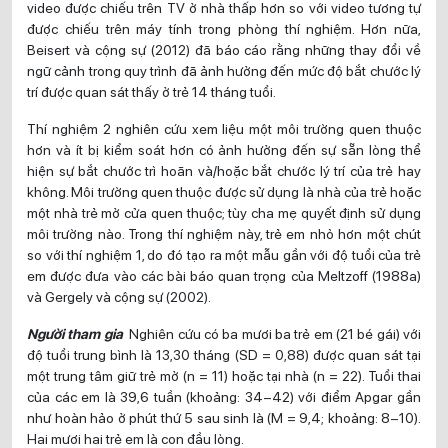
video được chiếu trên TV ở nhà thấp hơn so với video tương tự
được chiếu trên máy tính trong phòng thí nghiệm. Hơn nữa,
Beisert và cộng sự (2012) đã báo cáo rằng những thay đổi về
ngữ cảnh trong quy trình đã ảnh hưởng đến mức độ bắt chước lý
trí được quan sát thấy ở trẻ 14 tháng tuổi.
Thí nghiệm 2 nghiên cứu xem liệu một môi trường quen thuộc
hơn và ít bị kiểm soát hơn có ảnh hưởng đến sự sẵn lòng thể
hiện sự bắt chước trì hoãn và/hoặc bắt chước lý trí của trẻ hay
không. Môi trường quen thuộc được sử dụng là nhà của trẻ hoặc
một nhà trẻ mở cửa quen thuộc; tùy cha mẹ quyết định sử dụng
môi trường nào. Trong thí nghiệm này, trẻ em nhỏ hơn một chút
so với thí nghiệm 1, do đó tạo ra một mẫu gần với độ tuổi của trẻ
em được đưa vào các bài báo quan trọng của Meltzoff (1988a)
và Gergely và cộng sự (2002).
Người tham gia
Nghiên cứu có ba mươi ba trẻ em (21 bé gái) với
độ tuổi trung bình là 13,30 tháng (SD = 0,88) được quan sát tại
một trung tâm giữ trẻ mở (n = 11) hoặc tại nhà (n = 22). Tuổi thai
của các em là 39,6 tuần (khoảng: 34–42) với điểm Apgar gần
như hoàn hảo ở phút thứ 5 sau sinh là (M = 9,4; khoảng: 8–10).
Hai mươi hai trẻ em là con đầu lòng.