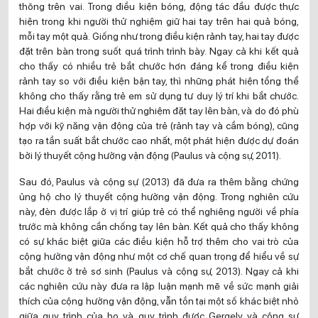
thõng trên vai. Trong điều kiện bóng, động tác đầu được thực
hiện trong khi người thử nghiệm giữ hai tay trên hai quả bóng,
mỗi tay một quả. Giống như trong điều kiện rảnh tay, hai tay được
đặt trên bàn trong suốt quá trình trình bày. Ngay cả khi kết quả
cho thấy có nhiều trẻ bắt chước hơn đáng kể trong điều kiện
rảnh tay so với điều kiện bận tay, thì những phát hiện tổng thể
không cho thấy rằng trẻ em sử dụng tư duy lý trí khi bắt chước.
Hai điều kiện mà người thử nghiệm đặt tay lên bàn, và do đó phù
hợp với kỹ năng vận động của trẻ (rảnh tay và cầm bóng), cũng
tạo ra tần suất bắt chước cao nhất, một phát hiện được dự đoán
bởi lý thuyết cộng hưởng vận động (Paulus và cộng sự, 2011).
Sau đó, Paulus và cộng sự (2013) đã đưa ra thêm bằng chứng
ủng hộ cho lý thuyết cộng hưởng vận động. Trong nghiên cứu
này, đèn được lắp ở vị trí giúp trẻ có thể nghiêng người về phía
trước mà không cần chống tay lên bàn. Kết quả cho thấy không
có sự khác biệt giữa các điều kiện hỗ trợ thêm cho vai trò của
cộng hưởng vận động như một cơ chế quan trọng để hiểu về sự
bắt chước ở trẻ sơ sinh (Paulus và cộng sự, 2013). Ngay cả khi
các nghiên cứu này đưa ra lập luận mạnh mẽ về sức mạnh giải
thích của cộng hưởng vận động, vẫn tồn tại một số khác biệt nhỏ
giữa quy trình của họ và quy trình được Gergely và cộng sự