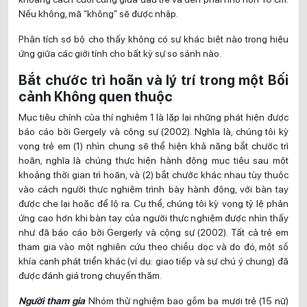
Nếu không, mã “không” sẽ được nhập.
Phân tích sơ bộ cho thấy không có sự khác biệt nào trong hiệu
ứng giữa các giới tính cho bất kỳ sự so sánh nào.
Bắt chước trì hoãn và lý trí trong một Bối
cảnh Không quen thuộc
Mục tiêu chính của thí nghiệm 1 là lặp lại những phát hiện được
báo cáo bởi Gergely và cộng sự (2002). Nghĩa là, chúng tôi kỳ
vọng trẻ em (1) nhìn chung sẽ thể hiện khả năng bắt chước trì
hoãn, nghĩa là chúng thực hiện hành động mục tiêu sau một
khoảng thời gian trì hoãn, và (2) bắt chước khác nhau tùy thuộc
vào cách người thực nghiệm trình bày hành động, với bàn tay
được che lại hoặc để lộ ra. Cụ thể, chúng tôi kỳ vọng tỷ lệ phản
ứng cao hơn khi bàn tay của người thực nghiệm được nhìn thấy
như đã báo cáo bởi Gergerly và cộng sự (2002). Tất cả trẻ em
tham gia vào một nghiên cứu theo chiều dọc và do đó, một số
khía cạnh phát triển khác (ví dụ: giao tiếp và sự chú ý chung) đã
được đánh giá trong chuyến thăm.
Người tham gia
Nhóm thử nghiệm bao gồm ba mươi trẻ (15 nữ)