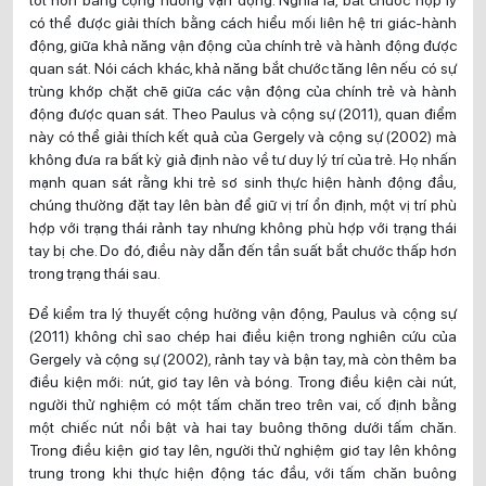
có thể được giải thích bằng cách hiểu mối liên hệ tri giác-hành
động, giữa khả năng vận động của chính trẻ và hành động được
quan sát. Nói cách khác, khả năng bắt chước tăng lên nếu có sự
trùng khớp chặt chẽ giữa các vận động của chính trẻ và hành
động được quan sát. Theo Paulus và cộng sự (2011), quan điểm
này có thể giải thích kết quả của Gergely và cộng sự (2002) mà
không đưa ra bất kỳ giả định nào về tư duy lý trí của trẻ. Họ nhấn
mạnh quan sát rằng khi trẻ sơ sinh thực hiện hành động đầu,
chúng thường đặt tay lên bàn để giữ vị trí ổn định, một vị trí phù
hợp với trạng thái rảnh tay nhưng không phù hợp với trạng thái
tay bị che. Do đó, điều này dẫn đến tần suất bắt chước thấp hơn
trong trạng thái sau.
Để kiểm tra lý thuyết cộng hưởng vận động, Paulus và cộng sự
(2011) không chỉ sao chép hai điều kiện trong nghiên cứu của
Gergely và cộng sự (2002), rảnh tay và bận tay, mà còn thêm ba
điều kiện mới: nút, giơ tay lên và bóng. Trong điều kiện cài nút,
người thử nghiệm có một tấm chăn treo trên vai, cố định bằng
một chiếc nút nổi bật và hai tay buông thõng dưới tấm chăn.
Trong điều kiện giơ tay lên, người thử nghiệm giơ tay lên không
trung trong khi thực hiện động tác đầu, với tấm chăn buông