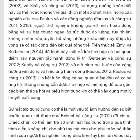
(2002), và Király và cộng sự (2013), sử dụng, những khác biệt
này có thể hoặc không thể giải thích một số phát hiện. Trong các
nghiên cứu của Paulus và các đồng nghiệp (Paulus và cộng sự,
2011, 2013), người thử nghiệm không giả vờ lạnh hoặc đóng
băng và sự bắt chước ngay lập tức được đo lường; tuy nhiên,
không nhóm nào tuyên bố rằng những khác biệt này được kỳ
vọng sẽ có tác động đến kết quả tổng thể. Trên thực tế, Zmyj và
Buttelheim (2014) đã trình bày một nỗ lực tích hợp cả hai quan
điểm này, nguyên tắc hành động lý trí (Gergelay và cộng sự,
2002; Kerály và cộng sự, 2013) và mô hình hai bước của cộng
hưởng vận động và hiệu ứng hành động (Paulus, 2012; Paulus và
cộng sự, 2013). Họ kết luận rằng cả hai quan điểm đều có cơ sở
ủng hộ, nhưng chúng cần được tích hợp và mở rộng để bao gồm
các biến thể xã hội và biểu hiện trước khi có thể xây dựng một lý
thuyết cuối cùng.
Sự mất tập trung cũng có thể là một yếu tố ảnh hưởng đến sự bắt
chước quan sát được như Beisert và cộng sự (2012) đã chỉ ra.
Chiếc chăn có thể làm trẻ sơ sinh mất tập trung trong quá trình
trình diễn, không chỉ che phủ tay mà còn che phủ toàn bộ thân
mình của người thử nghiệm trong điều kiện tay bận rộn. Điều này