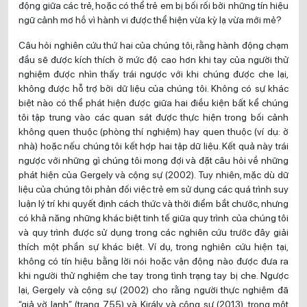
động giữa các trẻ, hoặc có thể trẻ em bị bối rối bởi những tín hiệu
ngữ cảnh mơ hồ vì hành vi được thể hiện vừa kỳ lạ vừa mới mẻ?
Câu hỏi nghiên cứu thứ hai của chúng tôi, rằng hành động chạm
đầu sẽ được kích thích ở mức độ cao hơn khi tay của người thử
nghiệm được nhìn thấy trái ngược với khi chúng được che lại,
không được hỗ trợ bởi dữ liệu của chúng tôi. Không có sự khác
biệt nào có thể phát hiện được giữa hai điều kiện bất kể chúng
tôi tập trung vào các quan sát được thực hiện trong bối cảnh
không quen thuộc (phòng thí nghiệm) hay quen thuộc (ví dụ: ở
nhà) hoặc nếu chúng tôi kết hợp hai tập dữ liệu. Kết quả này trái
ngược với những gì chúng tôi mong đợi và đặt câu hỏi về những
phát hiện của Gergely và cộng sự (2002). Tuy nhiên, mặc dù dữ
liệu của chúng tôi phản đối việc trẻ em sử dụng các quá trình suy
luận lý trí khi quyết định cách thức và thời điểm bắt chước, nhưng
có khả năng những khác biệt tinh tế giữa quy trình của chúng tôi
và quy trình được sử dụng trong các nghiên cứu trước đây giải
thích một phần sự khác biệt. Ví dụ, trong nghiên cứu hiện tại,
không có tín hiệu bằng lời nói hoặc vận động nào được đưa ra
khi người thử nghiệm che tay trong tình trạng tay bị che. Ngược
lại, Gergely và cộng sự (2002) cho rằng người thực nghiệm đã
“giả vờ lạnh” (trang 755) và Király và cộng sự (2013), trong một