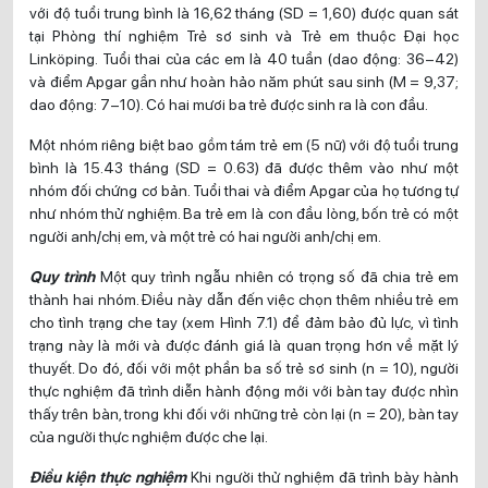
với độ tuổi trung bình là 16,62 tháng (SD = 1,60) được quan sát
tại Phòng thí nghiệm Trẻ sơ sinh và Trẻ em thuộc Đại học
Linköping. Tuổi thai của các em là 40 tuần (dao động: 36–42)
và điểm Apgar gần như hoàn hảo năm phút sau sinh (M = 9,37;
dao động: 7–10). Có hai mươi ba trẻ được sinh ra là con đầu.
Một nhóm riêng biệt bao gồm tám trẻ em (5 nữ) với độ tuổi trung
bình là 15.43 tháng (SD = 0.63) đã được thêm vào như một
nhóm đối chứng cơ bản. Tuổi thai và điểm Apgar của họ tương tự
như nhóm thử nghiệm. Ba trẻ em là con đầu lòng, bốn trẻ có một
người anh/chị em, và một trẻ có hai người anh/chị em.
Quy trình
Một quy trình ngẫu nhiên có trọng số đã chia trẻ em
thành hai nhóm. Điều này dẫn đến việc chọn thêm nhiều trẻ em
cho tình trạng che tay (xem Hình 7.1) để đảm bảo đủ lực, vì tình
trạng này là mới và được đánh giá là quan trọng hơn về mặt lý
thuyết. Do đó, đối với một phần ba số trẻ sơ sinh (n = 10), người
thực nghiệm đã trình diễn hành động mới với bàn tay được nhìn
thấy trên bàn, trong khi đối với những trẻ còn lại (n = 20), bàn tay
của người thực nghiệm được che lại.
Điều kiện thực nghiệm
Khi người thử nghiệm đã trình bày hành