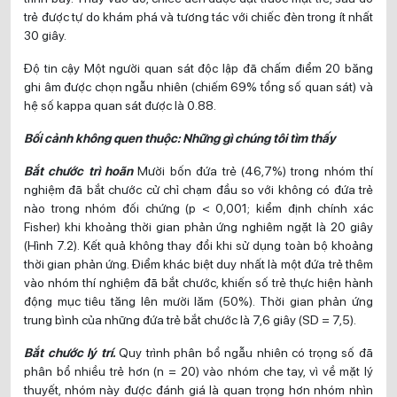
trẻ được tự do khám phá và tương tác với chiếc đèn trong ít nhất
30 giây.
Độ tin cậy Một người quan sát độc lập đã chấm điểm 20 băng
ghi âm được chọn ngẫu nhiên (chiếm 69% tổng số quan sát) và
hệ số kappa quan sát được là 0.88.
Bối cảnh không quen thuộc: Những gì chúng tôi tìm thấy
Bắt chước trì hoãn
Mười bốn đứa trẻ (46,7%) trong nhóm thí
nghiệm đã bắt chước cử chỉ chạm đầu so với không có đứa trẻ
nào trong nhóm đối chứng (p < 0,001; kiểm định chính xác
Fisher) khi khoảng thời gian phản ứng nghiêm ngặt là 20 giây
(Hình 7.2). Kết quả không thay đổi khi sử dụng toàn bộ khoảng
thời gian phản ứng. Điểm khác biệt duy nhất là một đứa trẻ thêm
vào nhóm thí nghiệm đã bắt chước, khiến số trẻ thực hiện hành
động mục tiêu tăng lên mười lăm (50%). Thời gian phản ứng
trung bình của những đứa trẻ bắt chước là 7,6 giây (SD = 7,5).
Bắt chước lý trí.
Quy trình phân bổ ngẫu nhiên có trọng số đã
phân bổ nhiều trẻ hơn (n = 20) vào nhóm che tay, vì về mặt lý
thuyết, nhóm này được đánh giá là quan trọng hơn nhóm nhìn