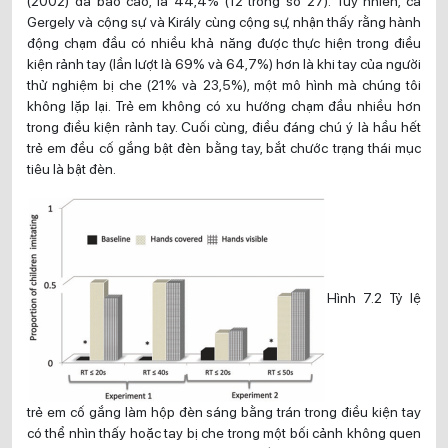
(2002) đã báo cáo, là 44,4% (12 trong số 27). Tuy nhiên, cả
Gergely và cộng sự và Király cùng cộng sự, nhận thấy rằng hành
động chạm đầu có nhiều khả năng được thực hiện trong điều
kiện rảnh tay (lần lượt là 69% và 64,7%) hơn là khi tay của người
thử nghiệm bị che (21% và 23,5%), một mô hình mà chúng tôi
không lặp lại. Trẻ em không có xu hướng chạm đầu nhiều hơn
trong điều kiện rảnh tay. Cuối cùng, điều đáng chú ý là hầu hết
trẻ em đều cố gắng bật đèn bằng tay, bắt chước trạng thái mục
tiêu là bật đèn.
Hình 7.2 Tỷ lệ
trẻ em cố gắng làm hộp đèn sáng bằng trán trong điều kiện tay
có thể nhìn thấy hoặc tay bị che trong một bối cảnh không quen