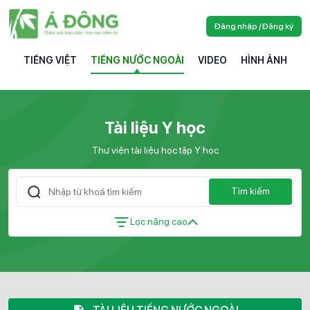
Đăng nhập / Đăng ký
TIẾNG VIỆT
TIẾNG NƯỚC NGOÀI
VIDEO
HÌNH ẢNH
Tài liệu Y học
Thư viện tài liệu học tập Y học
Tìm kiếm
Lọc nâng cao