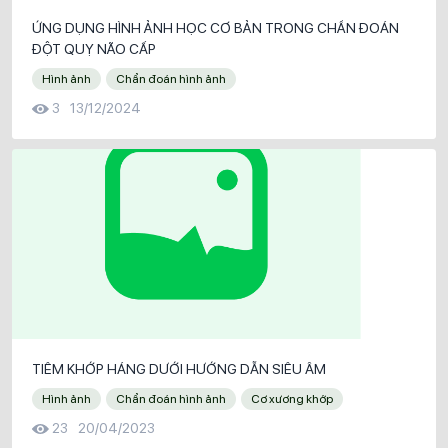
ỨNG DỤNG HÌNH ẢNH HỌC CƠ BẢN TRONG CHẨN ĐOÁN
ĐỘT QUỴ NÃO CẤP
Hình ảnh
Chẩn đoán hình ảnh
3
13/12/2024
TIÊM KHỚP HÁNG DƯỚI HƯỚNG DẪN SIÊU ÂM
Hình ảnh
Chẩn đoán hình ảnh
Cơ xương khớp
23
20/04/2023